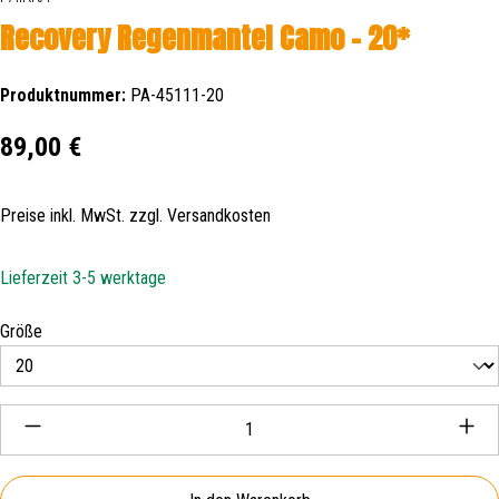
Recovery Regenmantel Camo - 20*
Produktnummer:
PA-45111-20
Regulärer Preis:
89,00 €
Preise inkl. MwSt. zzgl. Versandkosten
Lieferzeit 3-5 werktage
auswählen
Größe
Produkt Anzahl: Gib den gewünschten Wert ein oder be