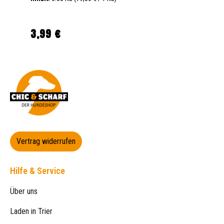
3,99 €
Regulärer Preis:
Vertrag widerrufen
Hilfe & Service
Über uns
Laden in Trier