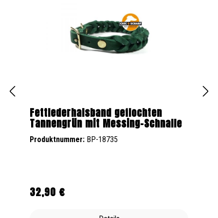
Fettlederhalsband geflochten
Tannengrün mit Messing-Schnalle
Produktnummer:
BP-18735
32,90 €
Regulärer Preis: