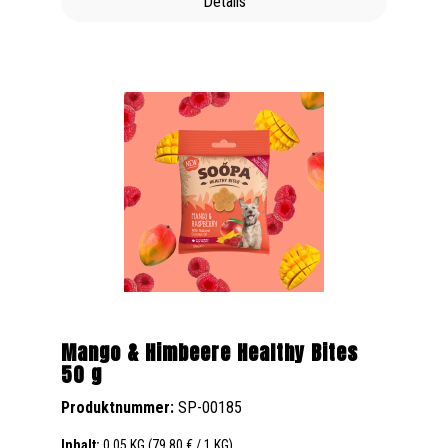
Details
Mango & Himbeere Healthy Bites
50 g
Produktnummer:
SP-00185
Inhalt:
0.05 KG
(79,80 € / 1 KG)