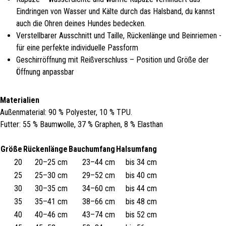
Eindringen von Wasser und Kälte durch das Halsband, du kannst
auch die Ohren deines Hundes bedecken.
Verstellbarer Ausschnitt und Taille, Rückenlänge und Beinriemen -
für eine perfekte individuelle Passform
Geschirröffnung mit Reißverschluss – Position und Größe der
Öffnung anpassbar
Materialien
Außenmaterial: 90 % Polyester, 10 % TPU.
Futter: 55 % Baumwolle, 37 % Graphen, 8 % Elasthan
Größe
Rückenlänge
Bauchumfang
Halsumfang
20
20–25 cm
23–44 cm
bis 34 cm
25
25–30 cm
29–52 cm
bis 40 cm
30
30–35 cm
34–60 cm
bis 44 cm
35
35–41 cm
38–66 cm
bis 48 cm
40
40–46 cm
43–74 cm
bis 52 cm