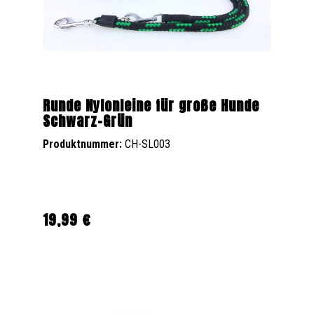
Runde Nylonleine für große Hunde
Schwarz-Grün
Produktnummer:
CH-SL003
19,99 €
Regulärer Preis: