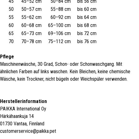
45
45–52 cm
50–84 cm
bis 56 cm
50
50–57 cm
55–88 cm
bis 60 cm
55
55–62 cm
60–92 cm
bis 64 cm
60
60–68 cm
65–100 cm
bis 68 cm
65
65–73 cm
69–106 cm
bis 72 cm
70
70–78 cm
75–112 cm
bis 76 cm
Pflege
Maschinenwäsche, 30 Grad, Schon- oder Schonwaschgang. Mit
ähnlichen Farben auf links waschen. Kein Bleichen, keine chemische
Wäsche, kein Trockner, nicht bügeln oder Weichspüler verwenden.
Herstellerinformation
PAIKKA International Oy
Härkähaankuja 14
01730 Vantaa, Finnland
customerservice@paikka.pet