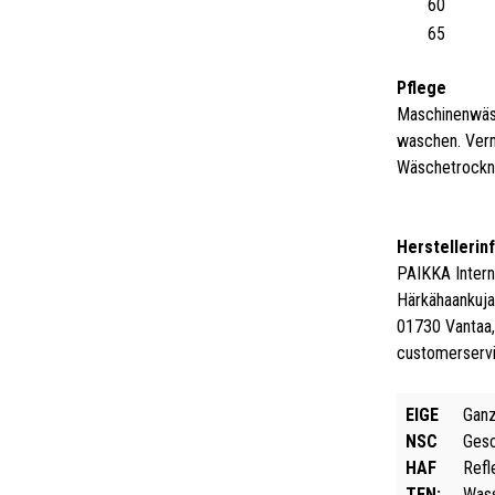
60
65
Pflege
Maschinenwäsc
waschen. Verm
Wäschetrockne
Herstellerin
PAIKKA Intern
Härkähaankuja
01730 Vantaa,
customerserv
EIGE
Ganz
NSC
Gesc
HAF
Refl
TEN:
Wass