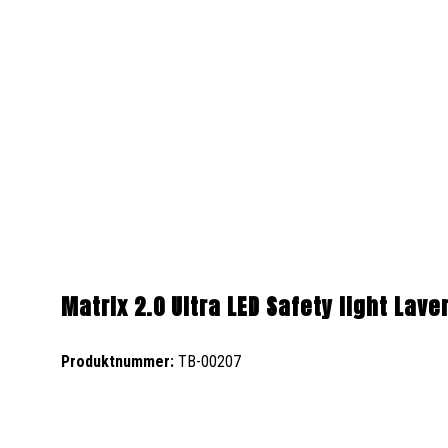
Matrix 2.0 Ultra LED Safety light Lav
Produktnummer:
TB-00207