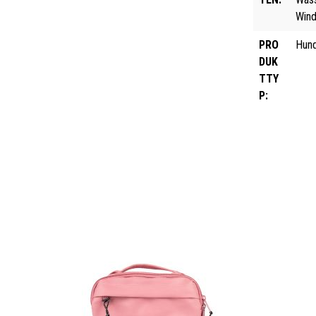
Win
PRO
Hun
DUK
TTY
P: