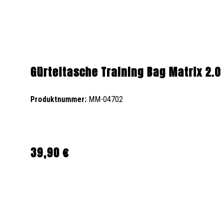
Gürteltasche Training Bag Matrix 2.0
Produktnummer:
MM-04702
39,90 €
Regulärer Preis: