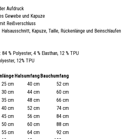
nder Aufdruck
tes Gewebe und Kapuze
 mit Reißverschluss
r Halsausschnitt, Kapuze, Taille, Rückenlänge und Beinschlaufen
: 84 % Polyester, 4 % Elasthan, 12 % TPU
olyester, 12% TPU
nlänge
Halsumfang
Bauchumfang
25 cm
40 cm
52 cm
30 cm
44 cm
60 cm
35 cm
48 cm
66 cm
40 cm
52 cm
74 cm
45 cm
56 cm
84 cm
50 cm
60 cm
88 cm
55 cm
64 cm
92 cm