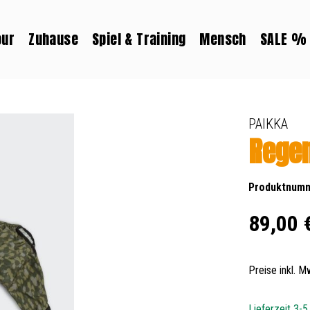
our
Zuhause
Spiel & Training
Mensch
SALE %
PAIKKA
Regen
Produktnum
Regulärer Prei
89,00 
Preise inkl. 
Lieferzeit 3-