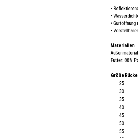
• Reflektiere
• Wasserdich
• Gurtöffnung
• Verstellbare
Materialien
Außenmaterial
Futter: 88% P
Größe
Rücke
25
30
35
40
45
50
55