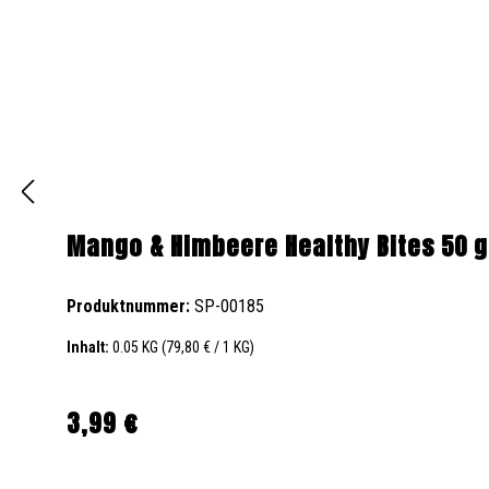
Mango & Himbeere Healthy Bites 50 g
Produktnummer:
SP-00185
Inhalt:
0.05 KG
(79,80 € / 1 KG)
3,99 €
Regulärer Preis: