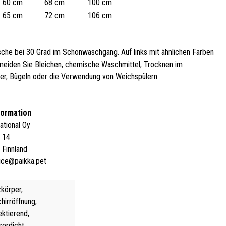
60 cm
68 cm
100 cm
65 cm
72 cm
106 cm
he bei 30 Grad im Schonwaschgang. Auf links mit ähnlichen Farben
eiden Sie Bleichen, chemische Waschmittel, Trocknen im
r, Bügeln oder die Verwendung von Weichspülern.
formation
ational Oy
 14
 Finnland
ice@paikka.pet
körper,
hirröffnung,
ektierend,
erdicht,