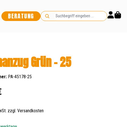
BERATUNG
anzug Grün - 25
mer:
PA-45178-25
s:
€
MwSt. zzgl. Versandkosten
5 werktage