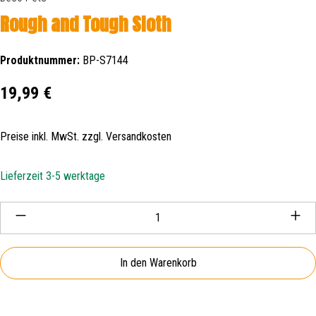
Rough and Tough Sloth
Produktnummer:
BP-S7144
Regulärer Preis:
19,99 €
Preise inkl. MwSt. zzgl. Versandkosten
Lieferzeit 3-5 werktage
Produkt Anzahl: Gib den gewünschten Wert ein oder be
In den Warenkorb