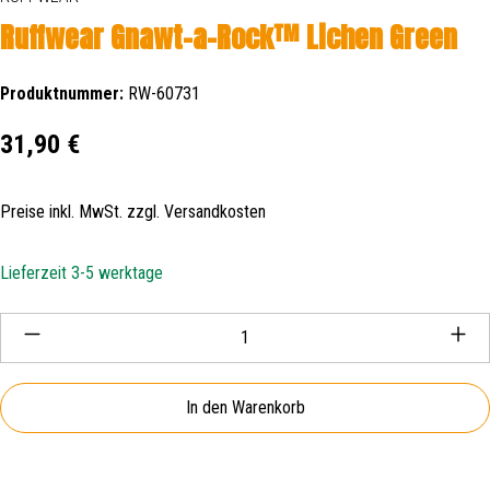
Ruffwear Gnawt-a-Rock™ Lichen Green
Produktnummer:
RW-60731
Regulärer Preis:
31,90 €
Preise inkl. MwSt. zzgl. Versandkosten
Lieferzeit 3-5 werktage
Produkt Anzahl: Gib den gewünschten Wert ein oder be
In den Warenkorb