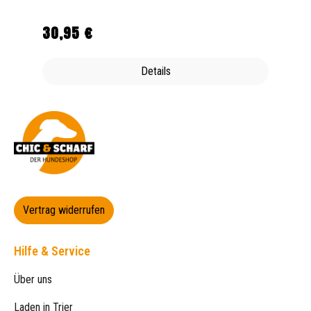
30,95 €
Regulärer Preis:
Details
Vertrag widerrufen
Hilfe & Service
Über uns
Laden in Trier