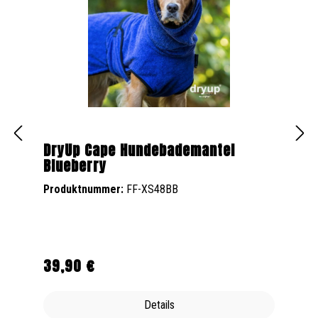
DryUp Cape Hundebademantel
Blueberry
Produktnummer:
FF-XS48BB
39,90 €
Regulärer Preis:
Details