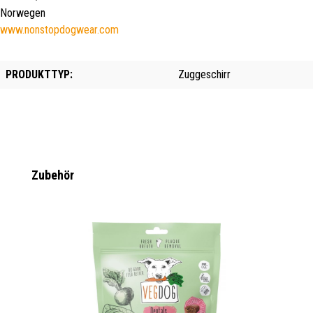
Norwegen
www.nonstopdogwear.com
PRODUKTTYP:
Zuggeschirr
Produktgalerie überspringen
Zubehör