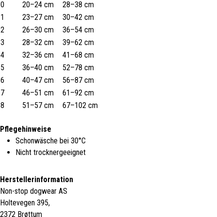
0
20–24 cm
28–38 cm
1
23–27 cm
30–42 cm
2
26–30 cm
36–54 cm
3
28–32 cm
39–62 cm
4
32–36 cm
41–68 cm
5
36–40 cm
52–78 cm
6
40–47 cm
56–87 cm
7
46–51 cm
61–92 cm
8
51–57 cm
67–102 cm
Pflegehinweise
Schonwäsche bei 30°C
Nicht trocknergeeignet
Herstellerinformation
Non-stop dogwear AS
Holtevegen 395,
2372 Brøttum