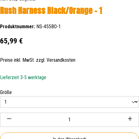
Rush Harness Black/Orange - 1
Produktnummer:
NS-455BO-1
Regulärer Preis:
65,99 €
Preise inkl. MwSt. zzgl. Versandkosten
Lieferzeit 3-5 werktage
auswählen
Größe
Produkt Anzahl: Gib den gewünschten Wert ein oder be