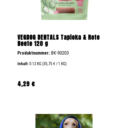
VEGDOG DENTALS Tapioka & Rote
Beete 120 g
Produktnummer:
BK-90203
Inhalt:
0.12 KG
(35,75 € / 1 KG)
4,29 €
Regulärer Preis: