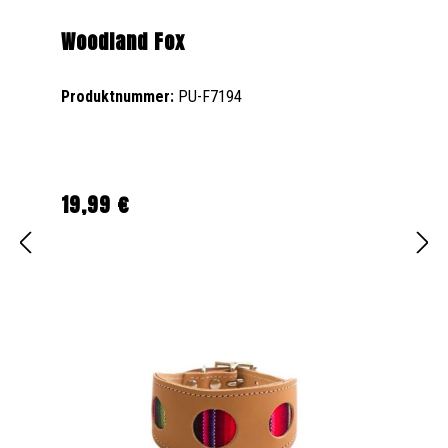
Woodland Fox
Produktnummer:
PU-F7194
19,99 €
Regulärer Preis: