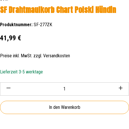
SF Drahtmaulkorb Chart Polski Hündin
Produktnummer:
SF-277ZK
Regulärer Preis:
41,99 €
Preise inkl. MwSt. zzgl. Versandkosten
Lieferzeit 3-5 werktage
Produkt Anzahl: Gib den gewünschten Wert ein oder be
In den Warenkorb