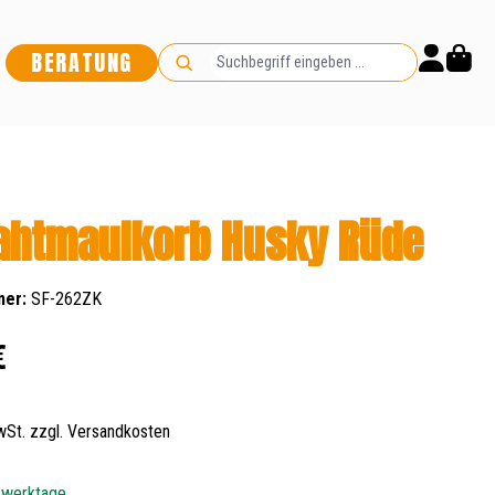
BERATUNG
ahtmaulkorb Husky Rüde
mer:
SF-262ZK
s:
€
MwSt. zzgl. Versandkosten
5 werktage