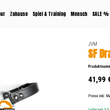
our
Zuhause
Spiel & Training
Mensch
SALE %
JVM
SF Dr
Produktnum
Regulärer Prei
41,99 
Preise inkl. 
Lieferzeit 3-