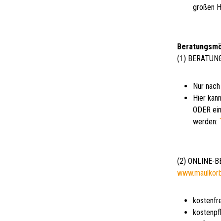
großen H
Beratungsmö
(1) BERATUN
Nur nach
Hier kann
ODER ein
werden:
(2) ONLINE-
www.maulkor
kostenfr
kostenpf