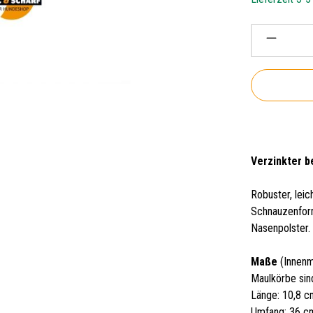
Produkt 
Verzinkter b
Robuster, leic
Schnauzenfor
Nasenpolster.
Maße
(Innenm
Maulkörbe sin
Länge: 10,8 
Umfang: 36 c