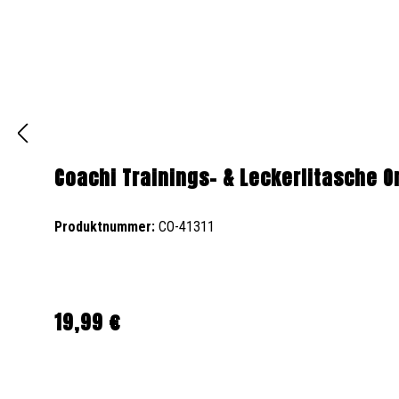
Coachi Trainings- & Leckerlitasche 
Produktnummer:
CO-41311
19,99 €
Regulärer Preis: