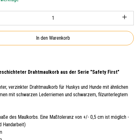
Anzahl: Gib den gewünschten Wert ein oder ben
In den Warenkorb
eschichteter Drahtmaulkorb aus der Serie "Safety First"
hter, verzinkter Drahtmaulkorb für Huskys und Hunde mit ähnlichen
men mit schwarzen Lederriemen und schwarzem, filzunterlegtem
aße des Maulkorbs. Eine Maßtoleranz von +/- 0,5 cm ist möglich -
d Handarbeit)
cm
m