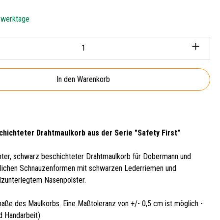
5 werktage
Anzahl: Gib den gewünschten Wert ein oder ben
In den Warenkorb
hichteter Drahtmaulkorb aus der Serie "Safety First"
chter, schwarz beschichteter Drahtmaulkorb für Dobermann und
nlichen Schnauzenformen mit schwarzen Lederriemen und
lzunterlegtem Nasenpolster.
aße des Maulkorbs. Eine Maßtoleranz von +/- 0,5 cm ist möglich -
d Handarbeit)