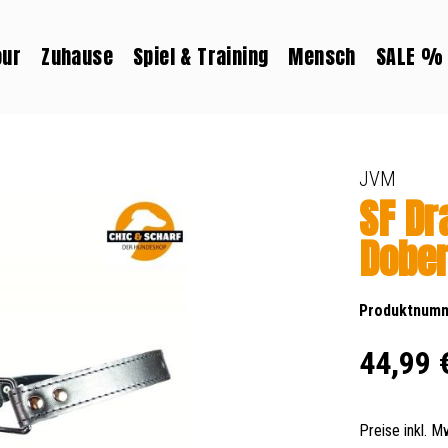
our
Zuhause
Spiel & Training
Mensch
SALE %
JVM
SF Dr
Dobe
Produktnum
Regulärer Prei
44,99 
Preise inkl. 