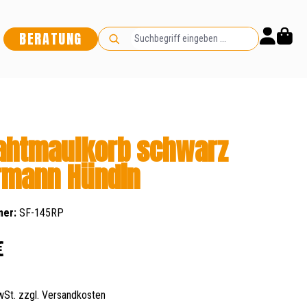
BERATUNG
ahtmaulkorb schwarz
rmann Hündin
mer:
SF-145RP
s:
€
MwSt. zzgl. Versandkosten