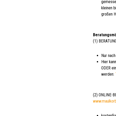
gemessen
kleinen 
großen H
Beratungsmö
(1) BERATUN
Nur nach
Hier kann
ODER ein
werden:
(2) ONLINE-
www.maulkor
kostenfr