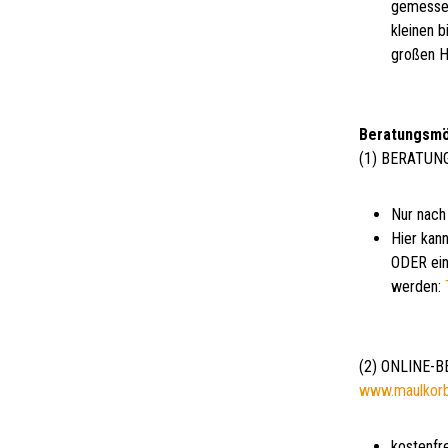
gemessen
kleinen 
großen H
Beratungsmö
(1) BERATUN
Nur nach
Hier kann
ODER ein
werden:
(2) ONLINE-
www.maulkor
kostenfr