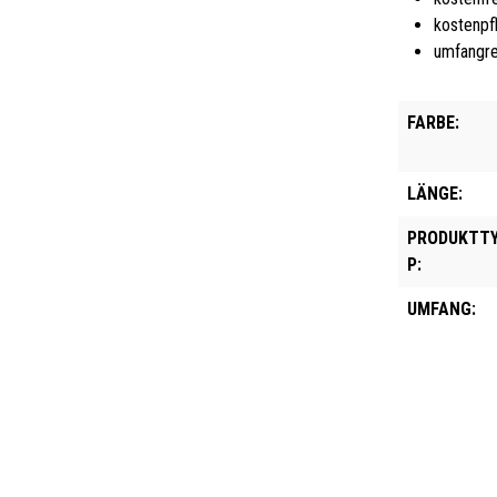
kostenpf
umfangre
FARBE:
LÄNGE:
PRODUKTT
P:
UMFANG: