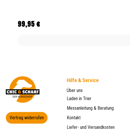
99,95 €
Regulärer Preis:
Hilfe & Service
Über uns
Laden in Trier
Messanleitung & Beratung
Vertrag widerrufen
Kontakt
Liefer- und Versandkosten