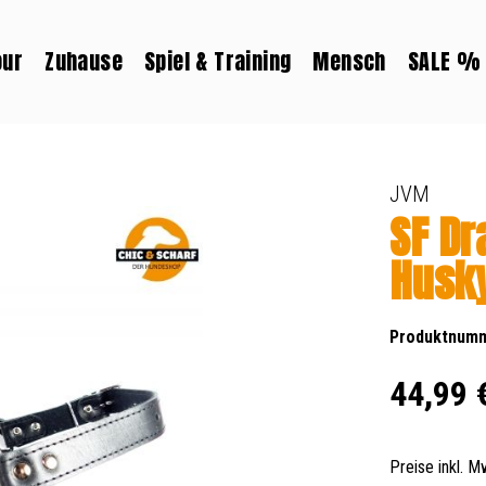
our
Zuhause
Spiel & Training
Mensch
SALE %
JVM
SF Dr
Husk
Produktnum
Regulärer Prei
44,99 
Preise inkl. 