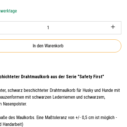
5 werktage
Anzahl: Gib den gewünschten Wert ein oder ben
In den Warenkorb
hichteter Drahtmaulkorb aus der Serie "Safety First"
chter, schwarz beschichteter Drahtmaulkorb für Husky und Hunde mit
hnauzenformen mit schwarzen Lederriemen und schwarzem,
em Nasenpolster.
aße des Maulkorbs. Eine Maßtoleranz von +/- 0,5 cm ist möglich -
d Handarbeit)