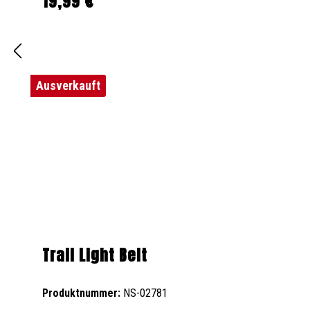
19,99 €
Regulärer Preis:
Ausverkauft
Trail Light Belt
Produktnummer:
NS-02781