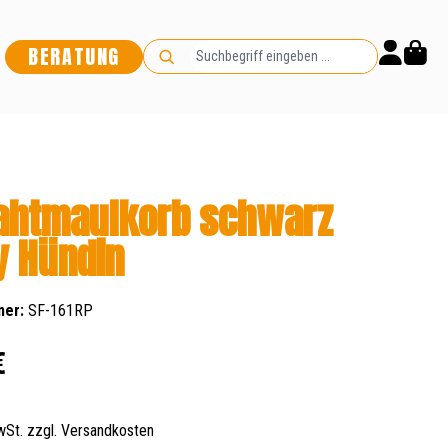
BERATUNG
ahtmaulkorb schwarz
y Hündin
mer:
SF-161RP
s:
€
MwSt. zzgl. Versandkosten