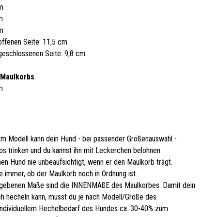
cm
m
cm
offenen Seite: 11,5 cm
geschlossenen Seite: 9,8 cm
 Maulkorbs
m
em Modell kann dein Hund - bei passender Größenauswahl -
os trinken und du kannst ihn mit Leckerchen belohnen.
nen Hund nie unbeaufsichtigt, wenn er den Maulkorb trägt.
e immer, ob der Maulkorb noch in Ordnung ist.
gebenen Maße sind die INNENMAßE des Maulkorbes. Damit dein
h hecheln kann, musst du je nach Modell/Größe des
ndividuellem Hechelbedarf des Hundes ca. 30-40% zum