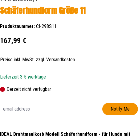
Schäferhundform Größe 11
Produktnummer:
CI-298S11
Regulärer Preis:
167,99 €
Preise inkl. MwSt. zzgl. Versandkosten
Lieferzeit 3-5 werktage
Derzeit nicht verfügbar
Notify Me
IDEAL Drahtmaulkorb Modell Schäferhundform - für Hunde mit