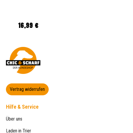
16,99 €
Regulärer Preis:
Vertrag widerrufen
Hilfe & Service
Über uns
Laden in Trier