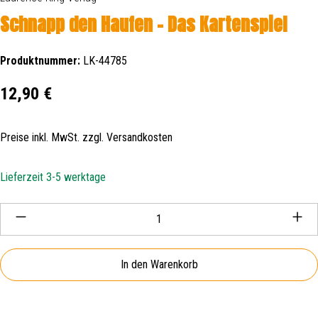
Schnapp den Haufen - Das Kartenspiel
Produktnummer:
LK-44785
Regulärer Preis:
12,90 €
Preise inkl. MwSt. zzgl. Versandkosten
Lieferzeit 3-5 werktage
Produkt Anzahl: Gib den gewünschten Wert ein oder be
In den Warenkorb