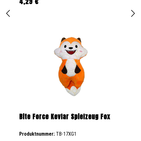
4,29 €
Regulärer Preis:
Bite Force Kevlar Spielzeug Fox
Produktnummer:
TB-17XG1