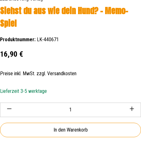
Siehst du aus wie dein Hund? - Memo-
Spiel
Produktnummer:
LK-440671
Regulärer Preis:
16,90 €
Preise inkl. MwSt. zzgl. Versandkosten
Lieferzeit 3-5 werktage
Produkt Anzahl: Gib den gewünschten Wert ein oder be
In den Warenkorb