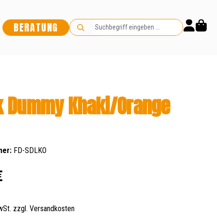
BERATUNG
k Dummy Khaki/Orange
mer:
FD-SDLKO
s:
€
MwSt. zzgl. Versandkosten