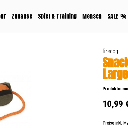
our
Zuhause
Spiel & Training
Mensch
SALE %
firedog
Snac
Large
Produktnum
Regulärer Prei
10,99 
Preise inkl. 