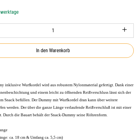
5 werktage
Anzahl: Gib den gewünschten Wert ein oder ben
In den Warenkorb
 inklusive Wurfkordel wird aus robustem Nylonmaterial gefertigt. Dank einer
nenbeschichtung und einem leicht zu öffnenden Reißverschluss lässt sich der
 Snack befüllen. Der Dummy mit Wurfkordel dran kann über weitere
fen werden. Der über die ganze Länge verlaufende Reißverschluß ist mit einer
t. Durch die Bauart behält der Snack-Dummy seine Röhrenform.
range
änge: ca. 18 cm & Umfang ca. 5,5 cm)