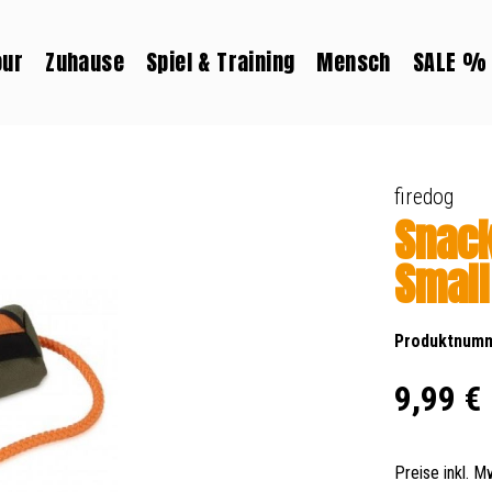
our
Zuhause
Spiel & Training
Mensch
SALE %
firedog
Snac
Small
Produktnum
Regulärer Prei
9,99 €
Preise inkl. 