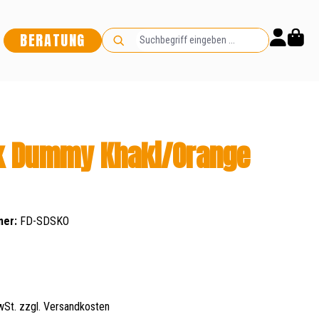
BERATUNG
k Dummy Khaki/Orange
mer:
FD-SDSKO
s:
MwSt. zzgl. Versandkosten