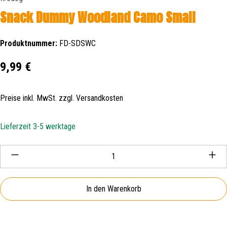
Snack Dummy Woodland Camo Small
Produktnummer:
FD-SDSWC
Regulärer Preis:
9,99 €
Preise inkl. MwSt. zzgl. Versandkosten
Lieferzeit 3-5 werktage
Produkt Anzahl: Gib den gewünschten Wert ein oder be
In den Warenkorb