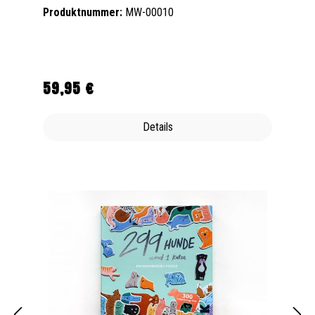
Produktnummer:
MW-00010
59,95 €
Regulärer Preis:
Details