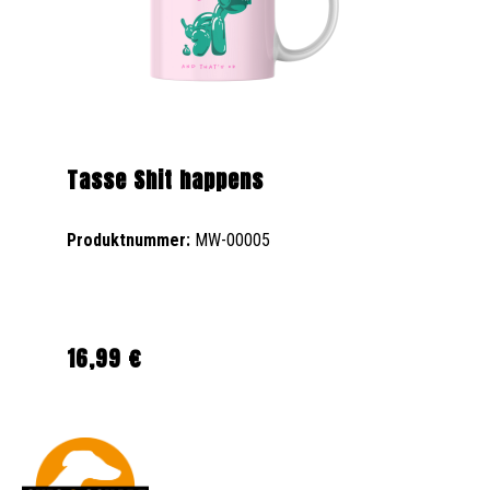
Tasse Shit happens
Produktnummer:
MW-00005
16,99 €
Regulärer Preis: