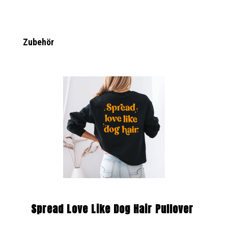
Produktgalerie überspringen
Zubehör
Spread Love Like Dog Hair Pullover