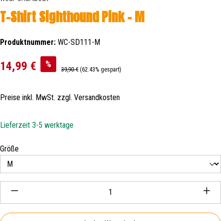
T-Shirt Sighthound Pink - M
Produktnummer:
WC-SD111-M
Verkaufspreis:
%
14,99 €
Regulärer Preis:
39,90 €
(62.43% gespart)
Preise inkl. MwSt. zzgl. Versandkosten
Lieferzeit 3-5 werktage
auswählen
Größe
Produkt Anzahl: Gib den gewünschten Wert ein oder be