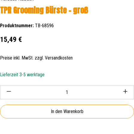
TPR Grooming Bürste – groß
Produktnummer:
TB-68596
Regulärer Preis:
15,49 €
Preise inkl. MwSt. zzgl. Versandkosten
Lieferzeit 3-5 werktage
Produkt Anzahl: Gib den gewünschten Wert ein oder be
In den Warenkorb