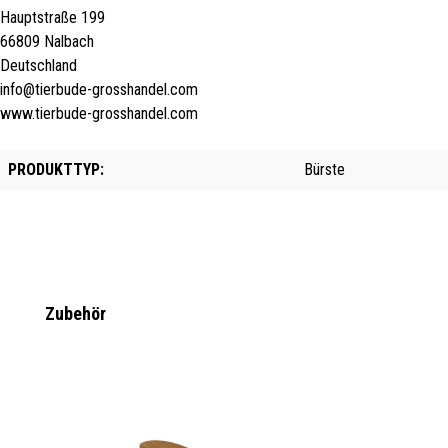
Hauptstraße 199
66809 Nalbach
Deutschland
info@tierbude-grosshandel.com
www.tierbude-grosshandel.com
PRODUKTTYP:
Bürste
Produktgalerie überspringen
Zubehör