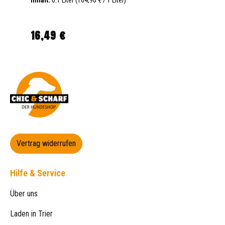
16,49 €
Regulärer Preis:
Vertrag widerrufen
Hilfe & Service
Über uns
Laden in Trier