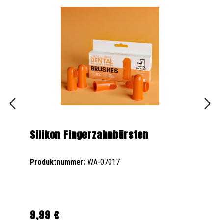
Silikon Fingerzahnbürsten
Produktnummer:
WA-07017
9,99 €
Regulärer Preis: