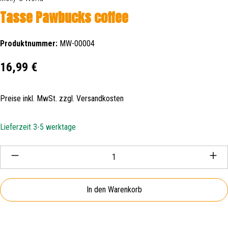
Tasse Pawbucks coffee
Produktnummer:
MW-00004
Regulärer Preis:
16,99 €
Preise inkl. MwSt. zzgl. Versandkosten
Lieferzeit 3-5 werktage
Produkt Anzahl: Gib den gewünschten Wert ein oder be
In den Warenkorb