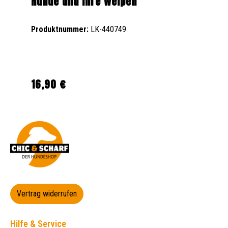
Hunde und ihre Welpen
Produktnummer:
LK-440749
16,90 €
Regulärer Preis:
Vertrag widerrufen
Hilfe & Service