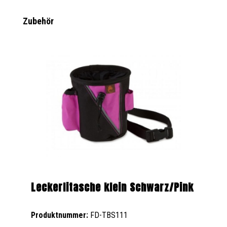
Produktgalerie überspringen
Zubehör
Leckerlitasche klein Schwarz/Pink
Produktnummer:
FD-TBS111