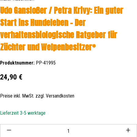
Udo Gansloßer / Petra Krivy: Ein guter
Start ins Hundeleben - Der
verhaltensbiologische Ratgeber für
Züchter und Welpenbesitzer*
Produktnummer:
PP-41995
Regulärer Preis:
24,90 €
Preise inkl. MwSt. zzgl. Versandkosten
Lieferzeit 3-5 werktage
Produkt Anzahl: Gib den gewünschten Wert ein oder be