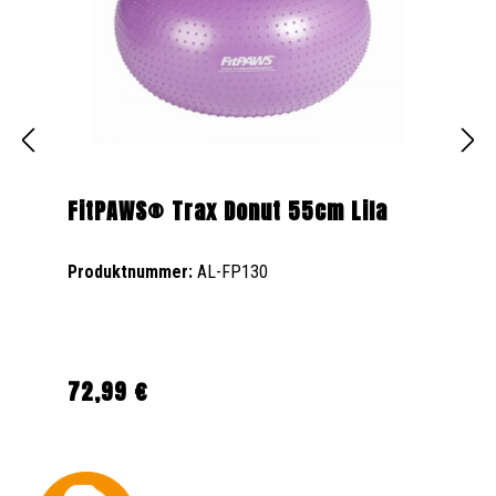
FitPAWS® Trax Donut 55cm Lila
Produktnummer:
AL-FP130
72,99 €
Regulärer Preis: