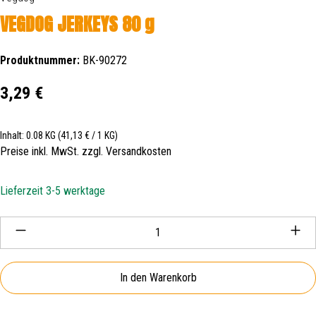
VEGDOG JERKEYS 80 g
Produktnummer:
BK-90272
Regulärer Preis:
3,29 €
Inhalt:
0.08 KG
(41,13 € / 1 KG)
Preise inkl. MwSt. zzgl. Versandkosten
Lieferzeit 3-5 werktage
Produkt Anzahl: Gib den gewünschten Wert ein oder be
In den Warenkorb