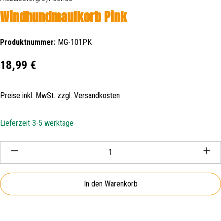
Windhundmaulkorb Pink
Produktnummer:
MG-101PK
Regulärer Preis:
18,99 €
Preise inkl. MwSt. zzgl. Versandkosten
Lieferzeit 3-5 werktage
Produkt Anzahl: Gib den gewünschten Wert ein oder be
In den Warenkorb