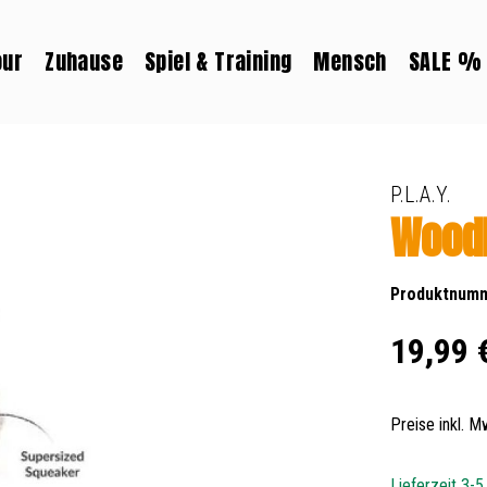
our
Zuhause
Spiel & Training
Mensch
SALE %
P.L.A.Y.
Wood
Produktnum
Regulärer Prei
19,99 
Preise inkl. 
Lieferzeit 3-