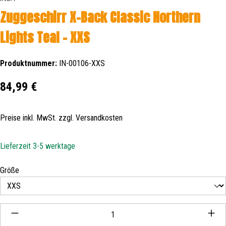
Zuggeschirr X-Back Classic Northern
Lights Teal - XXS
Produktnummer:
IN-00106-XXS
Regulärer Preis:
84,99 €
Preise inkl. MwSt. zzgl. Versandkosten
Lieferzeit 3-5 werktage
auswählen
Größe
Produkt Anzahl: Gib den gewünschten Wert ein oder be