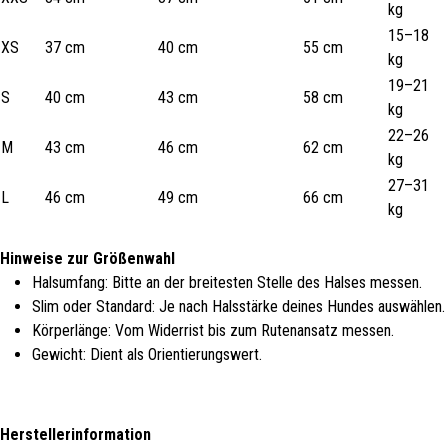
kg
15–18
XS
37 cm
40 cm
55 cm
kg
19–21
S
40 cm
43 cm
58 cm
kg
22–26
M
43 cm
46 cm
62 cm
kg
27–31
L
46 cm
49 cm
66 cm
kg
Hinweise zur Größenwahl
Halsumfang: Bitte an der breitesten Stelle des Halses messen.
Slim oder Standard: Je nach Halsstärke deines Hundes auswählen.
Körperlänge: Vom Widerrist bis zum Rutenansatz messen.
Gewicht: Dient als Orientierungswert.
Herstellerinformation