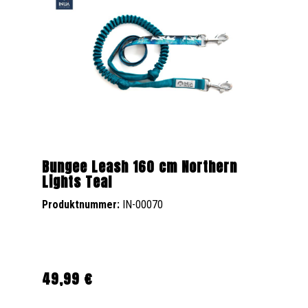
Bungee Leash 160 cm Northern
Lights Teal
Produktnummer:
IN-00070
49,99 €
Regulärer Preis: