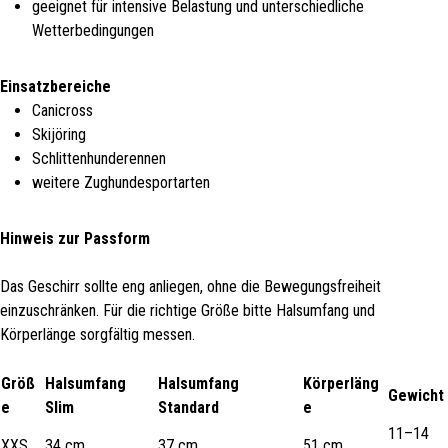
geeignet für intensive Belastung und unterschiedliche
Wetterbedingungen
Einsatzbereiche
Canicross
Skijöring
Schlittenhunderennen
weitere Zughundesportarten
Hinweis zur Passform
Das Geschirr sollte eng anliegen, ohne die Bewegungsfreiheit
einzuschränken. Für die richtige Größe bitte Halsumfang und
Körperlänge sorgfältig messen.
Größ
Halsumfang
Halsumfang
Körperläng
Gewicht
e
Slim
Standard
e
11–14
XXS
34 cm
37 cm
51 cm