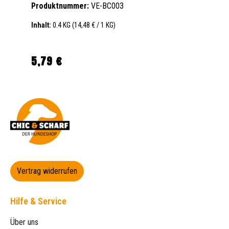
Produktnummer:
VE-BC003
Inhalt:
0.4 KG
(14,48 € / 1 KG)
5,79 €
Regulärer Preis:
Vertrag widerrufen
Hilfe & Service
Über uns