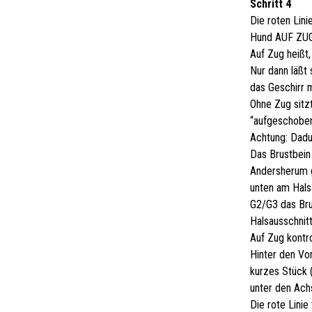
Schritt 4
Die roten Lini
Hund AUF ZU
Auf Zug heißt,
Nur dann läßt 
das Geschirr m
Ohne Zug sitz
“aufgeschoben
Achtung: Dadur
Das Brustbein 
Andersherum g
unten am Hals
G2/G3 das Brus
Halsausschnitt
Auf Zug kontro
Hinter den Vor
kurzes Stück (
unter den Achs
Die rote Lini