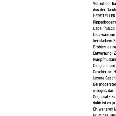
Verlauf der B
Aus der Darst
HERSTELLER v
Rippenbogens 
Dabei “rutsch 
Dies wäre nur 
bei starkem Z
Probiert es au
Entwarnung! Z
Rumpfmuskula
Die grüne und
Geschirr am H
Unsere Geschi
Bei moderatem
anliegen, das
Gegensatz zu 
dafür ist es ja
Ein weiteres M
Brust des Hun