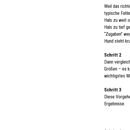
Weil das richt
typische Fehle
Hals zu weit 
Hals zu tief g
“Zugaben” weg
Hund steht kr
Schritt 2
Dann vergleich
Größen – es k
wichtigstes M
Schritt 3
Diese Vorgehe
Ergebnisse.