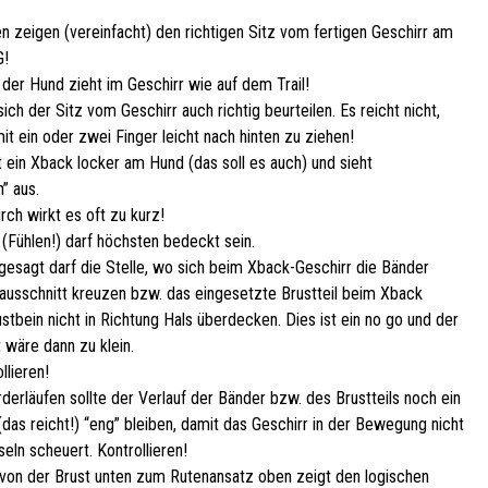
en zeigen (vereinfacht) den richtigen Sitz vom fertigen Geschirr am
G!
 der Hund zieht im Geschirr wie auf dem Trail!
sich der Sitz vom Geschirr auch richtig beurteilen. Es reicht nicht,
it ein oder zwei Finger leicht nach hinten zu ziehen!
t ein Xback locker am Hund (das soll es auch) und sieht
” aus.
ch wirkt es oft zu kurz!
(Fühlen!) darf höchsten bedeckt sein.
esagt darf die Stelle, wo sich beim Xback-Geschirr die Bänder
ausschnitt kreuzen bzw. das eingesetzte Brustteil beim Xback
tbein nicht in Richtung Hals überdecken. Dies ist ein no go und der
 wäre dann zu klein.
llieren!
derläufen sollte der Verlauf der Bänder bzw. des Brustteils noch ein
das reicht!) “eng” bleiben, damit das Geschirr in der Bewegung nicht
eln scheuert. Kontrollieren!
e von der Brust unten zum Rutenansatz oben zeigt den logischen