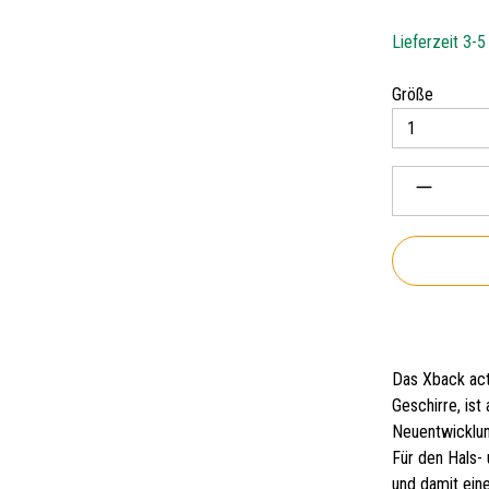
Lieferzeit 3-
auswäh
Größe
Produkt 
Das Xback act
Geschirre, ist
Neuentwicklun
Für den Hals-
und damit ein