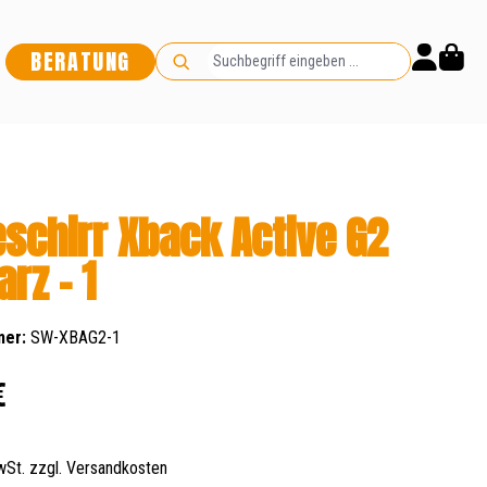
BERATUNG
schirr Xback Active G2
rz - 1
mer:
SW-XBAG2-1
s:
€
MwSt. zzgl. Versandkosten