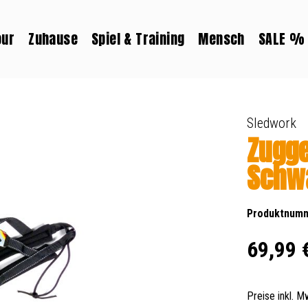
our
Zuhause
Spiel & Training
Mensch
SALE %
Sledwork
Zugge
Schwa
Produktnum
Regulärer Prei
69,99 
Preise inkl. 