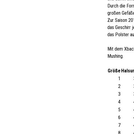
Durch die Form
großen Gefäße
Zur Saison 201
das Geschirr 
das Polster au
Mit dem Xback
Mushing.
Größe
Halsu
1
2
3
4
5
6
7
8