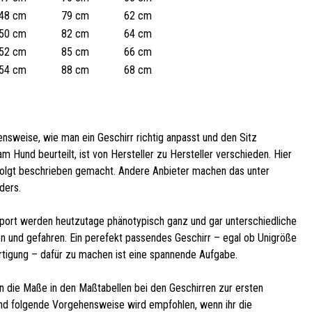
48 cm
79 cm
62 cm
50 cm
82 cm
64 cm
52 cm
85 cm
66 cm
54 cm
88 cm
68 cm
nsweise, wie man ein Geschirr richtig anpasst und den Sitz
m Hund beurteilt, ist von Hersteller zu Hersteller verschieden. Hier
folgt beschrieben gemacht. Andere Anbieter machen das unter
ders.
ort werden heutzutage phänotypisch ganz und gar unterschiedliche
n und gefahren. Ein perefekt passendes Geschirr – egal ob Unigröße
tigung – dafür zu machen ist eine spannende Aufgabe.
n die Maße in den Maßtabellen bei den Geschirren zur ersten
und folgende Vorgehensweise wird empfohlen, wenn ihr die