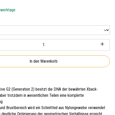
5 werktage
len
Anzahl: Gib den gewünschten Wert ein oder ben
In den Warenkorb
ive G2 (Generation 2) besitzt die DNA der bewährten Xback-
 aber trotzdem in wesentlichen Teilen eine komplette
g.
 und Brustbereich wird ein Schnittteil aus Nylongewebe verwendet
e deutliche Optimierung der geometrischen Verhältnisse erreicht.