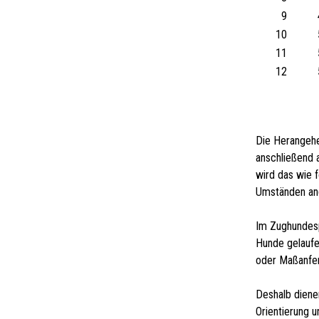
9
10
11
12
Die Herangehe
anschließend a
wird das wie 
Umständen an
Im Zughundesp
Hunde gelaufe
oder Maßanfer
Deshalb diene
Orientierung 