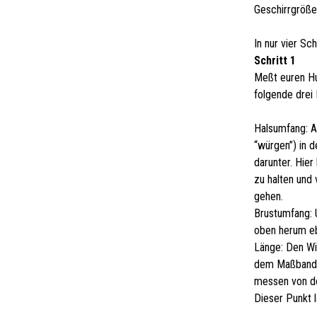
Geschirrgröße
In nur vier Sc
Schritt 1
Meßt euren Hu
folgende drei
Halsumfang: A
“würgen”) in 
darunter. Hie
zu halten und
gehen.
Brustumfang: 
oben herum eb
Länge: Den Wi
dem Maßband 
messen von do
Dieser Punkt l