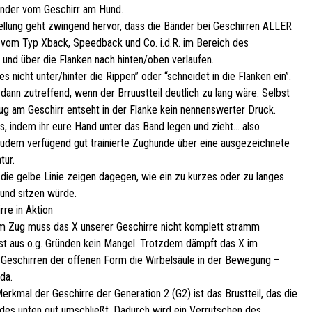
änder vom Geschirr am Hund.
ellung geht zwingend hervor, dass die Bänder bei Geschirren ALLER
om Typ Xback, Speedback und Co. i.d.R. im Bereich des
und über die Flanken nach hinten/oben verlaufen.
es nicht unter/hinter die Rippen” oder “schneidet in die Flanken ein”.
dann zutreffend, wenn der Brruustteil deutlich zu lang wäre. Selbst
ug am Geschirr entseht in der Flanke kein nennenswerter Druck.
s, indem ihr eure Hand unter das Band legen und zieht… also
udem verfügend gut trainierte Zughunde über eine ausgezeichnete
tur.
 die gelbe Linie zeigen dagegen, wie ein zu kurzes oder zu langes
und sitzen würde.
rre in Aktion
 Zug muss das X unserer Geschirre nicht komplett stramm
 ist aus o.g. Gründen kein Mangel. Trotzdem dämpft das X im
Geschirren der offenen Form die Wirbelsäule in der Bewegung –
 da.
erkmal der Geschirre der Generation 2 (G2) ist das Brustteil, das die
des unten gut umschließt. Dadurch wird ein Verrutschen des