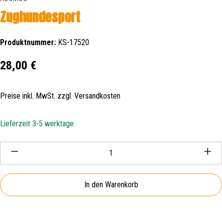
Zughundesport
Produktnummer:
KS-17520
Regulärer Preis:
28,00 €
Preise inkl. MwSt. zzgl. Versandkosten
Lieferzeit 3-5 werktage
Produkt Anzahl: Gib den gewünschten Wert ein oder be
In den Warenkorb