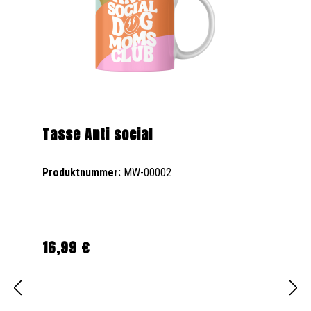
Tasse Anti social
Produktnummer:
MW-00002
16,99 €
Regulärer Preis: