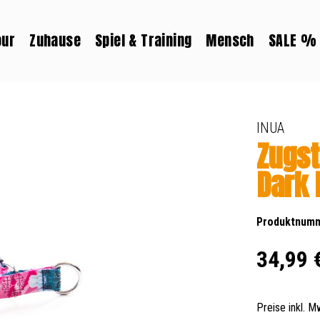
our
Zuhause
Spiel & Training
Mensch
SALE %
INUA
Zugst
Dark 
Produktnum
Regulärer Prei
34,99 
Preise inkl. 