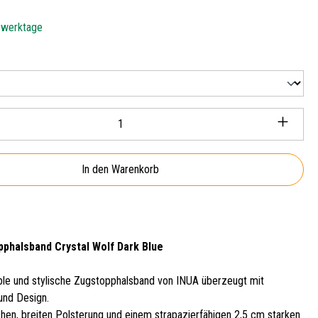
5 werktage
len
Anzahl: Gib den gewünschten Wert ein oder ben
In den Warenkorb
phalsband Crystal Wolf Dark Blue
le und stylische Zugstopphalsband von INUA überzeugt mit
 und Design.
hen, breiten Polsterung und einem strapazierfähigen 2,5 cm starken