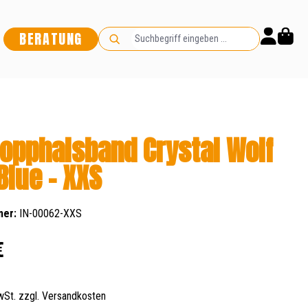
BERATUNG
opphalsband Crystal Wolf
Blue - XXS
mer:
IN-00062-XXS
s:
€
MwSt. zzgl. Versandkosten