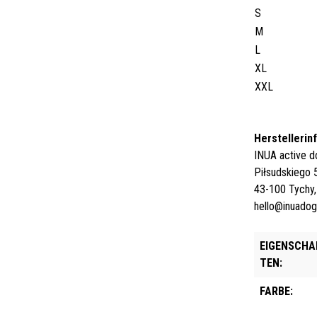
S
M
L
XL
XXL
Herstellerin
INUA active d
Piłsudskiego 
43-100 Tychy,
hello@inuado
EIGENSCHA
TEN:
FARBE: