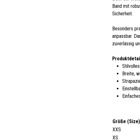
Band mit robu
Sicherheit.
Besonders prak
anpassbar. Dam
zuverlässig u
Produktdetai
Stilvolle
Breite, 
Strapazi
Einstellb
Einfache
Größe (Size
XXS
XS