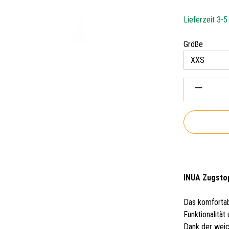
Lieferzeit 3-
auswäh
Größe
Produkt 
INUA Zugstop
Das komfortab
Funktionalität
Dank der weic