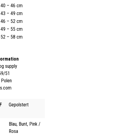
40 – 46 cm
43 – 49 cm
46 – 52 cm
49 – 55 cm
52 – 58 cm
formation
og supply
59/51
 Polen
gs.com
F
Gepolstert
Blau, Bunt, Pink /
Rosa