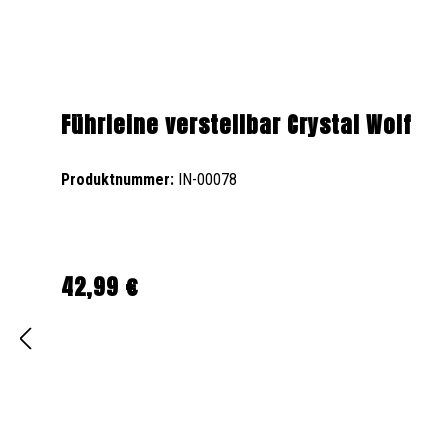
Führleine verstellbar Crystal Wolf
Produktnummer:
IN-00078
42,99 €
Regulärer Preis: