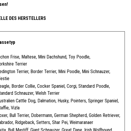
sen!
LLE DES HERSTELLERS
assetyp
ichon Frise, Maltese, Mini Dachshund, Toy Poodle,
orkshire Terrier
edington Terrier, Border Terrier, Mini Poodle, Mini Schnauzer,
estie
eagle, Border Collie, Cocker Spaniel, Corgi, Standard Poodle,
tandard Schnauzer, Welsh Terrier
ustralien Cattle Dog, Dalmation, Husky, Pointers, Springer Spaniel,
taffie, Vizla
oxer, Bull Terrier, Dobermann, German Shepherd, Golden Retriever,
abrador, Ridgeback, Setters, Shar Pei, Weimaranaer
kita, Bull Mastiff, Giant Schnauzer, Great Dane, Irish Wolfhound,