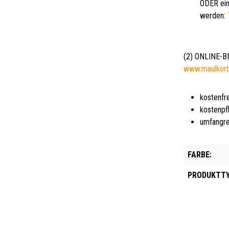
ODER ein
werden:
(2) ONLINE-
www.maulkor
kostenfr
kostenpf
umfangre
FARBE:
PRODUKTTY