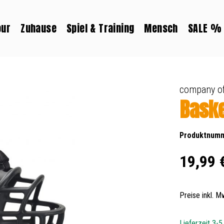
our
Zuhause
Spiel & Training
Mensch
SALE %
company of
Baske
Produktnum
Regulärer Prei
19,99 
Preise inkl. 
Lieferzeit 3-