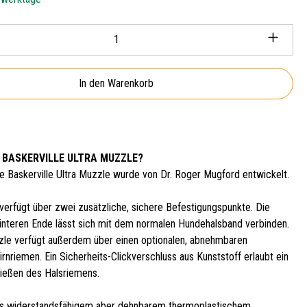
Anzahl: Gib den gewünschten Wert ein oder ben
In den Warenkorb
 BASKERVILLE ULTRA MUZZLE?
te Baskerville Ultra Muzzle wurde von Dr. Roger Mugford entwickelt.
verfügt über zwei zusätzliche, sichere Befestigungspunkte. Die
interen Ende lässt sich mit dem normalen Hundehalsband verbinden.
zle verfügt außerdem über einen optionalen, abnehmbaren
irnriemen. Ein Sicherheits-Clickverschluss aus Kunststoff erlaubt ein
ließen des Halsriemens.
us widerstandsfähigem aber dehnbarem thermoplastischem