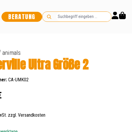
BERATUNG
 animals
rville Ultra Größe 2
mer:
CA-UMK02
s:
€
MwSt. zzgl. Versandkosten
5 werktage