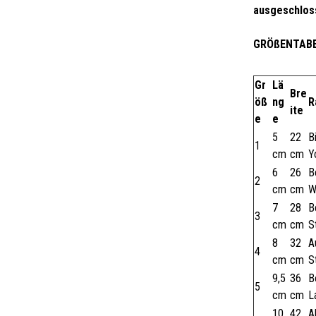
ausgeschlos
GRÖßENTABE
Gr
Lä
Bre
öß
ng
R
ite
e
e
5
22
B
1
cm
cm
Y
6
26
B
2
cm
cm
W
7
28
B
3
cm
cm
S
8
32
A
4
cm
cm
S
9,5
36
B
5
cm
cm
L
10
42
A