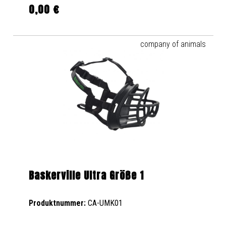
0,00 €
Regulärer Preis:
company of animals
Baskerville Ultra Größe 1
Produktnummer:
CA-UMK01