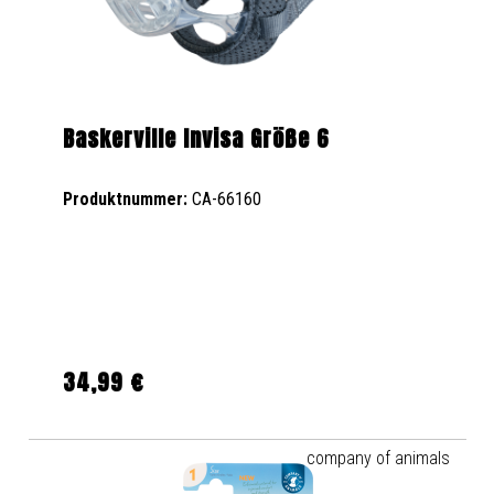
Baskerville Invisa Größe 6
Produktnummer:
CA-66160
34,99 €
Regulärer Preis:
company of animals