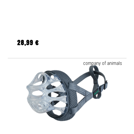
28,99 €
Regulärer Preis:
company of animals