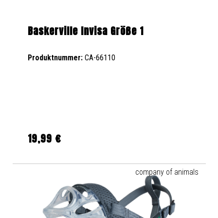
Baskerville Invisa Größe 1
Produktnummer:
CA-66110
19,99 €
Regulärer Preis:
company of animals