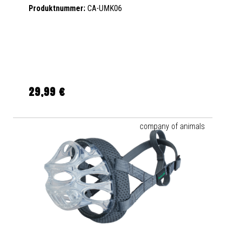
Produktnummer:
CA-UMK06
29,99 €
Regulärer Preis:
company of animals