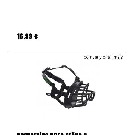
16,99 €
Regulärer Preis:
company of animals