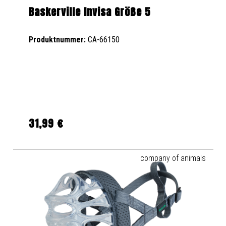
Baskerville Invisa Größe 5
Produktnummer:
CA-66150
31,99 €
Regulärer Preis:
company of animals