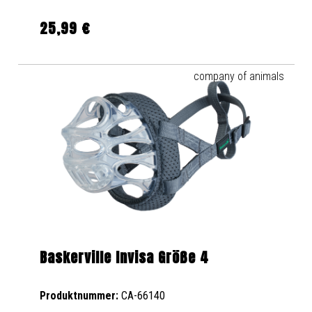
25,99 €
Regulärer Preis:
company of animals
Baskerville Invisa Größe 4
Produktnummer:
CA-66140