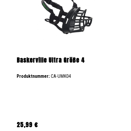
Baskerville Ultra Größe 4
Produktnummer:
CA-UMK04
25,99 €
Regulärer Preis: