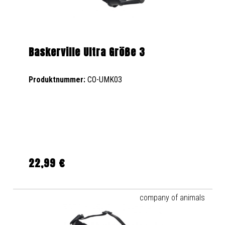
Baskerville Ultra Größe 3
Produktnummer:
CO-UMK03
22,99 €
Regulärer Preis:
company of animals