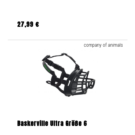
27,99 €
Regulärer Preis:
company of animals
Baskerville Ultra Größe 6