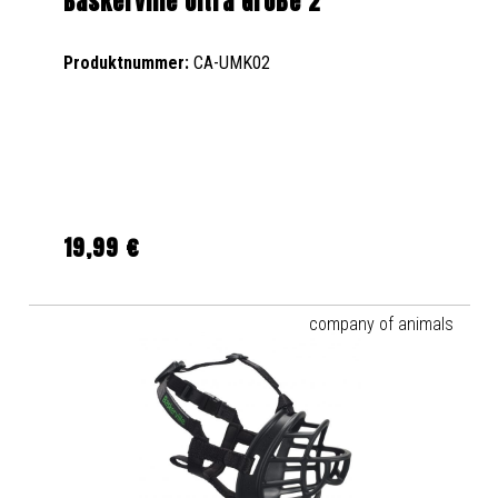
Baskerville Ultra Größe 2
Produktnummer:
CA-UMK02
19,99 €
Regulärer Preis:
company of animals