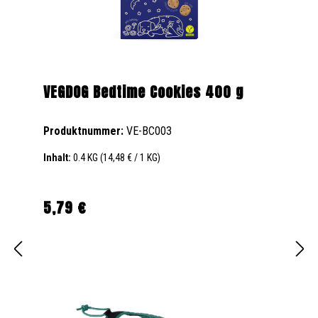
VEGDOG Bedtime Cookies 400 g
Produktnummer:
VE-BC003
Inhalt:
0.4 KG
(14,48 € / 1 KG)
5,79 €
Regulärer Preis: