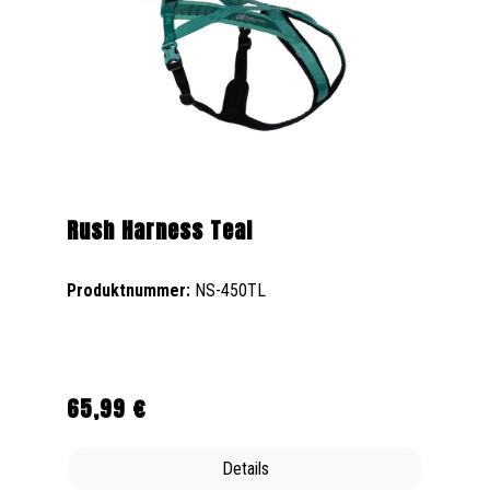
Rush Harness Teal
Produktnummer:
NS-450TL
65,99 €
Regulärer Preis:
Details