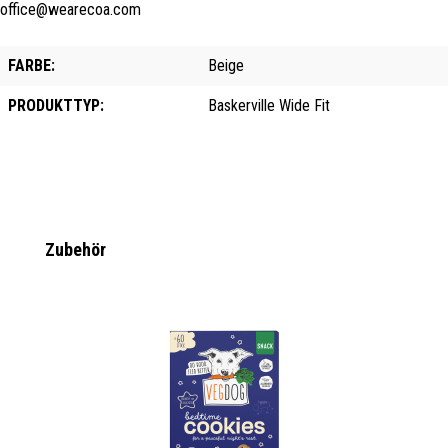
office@wearecoa.com
FARBE:
Beige
PRODUKTTYP:
Baskerville Wide Fit
Produktgalerie überspringen
Zubehör