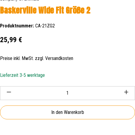
Baskerville Wide Fit Größe 2
Produktnummer:
CA-21ZG2
Regulärer Preis:
25,99 €
Preise inkl. MwSt. zzgl. Versandkosten
Lieferzeit 3-5 werktage
Produkt Anzahl: Gib den gewünschten Wert ein oder be
In den Warenkorb