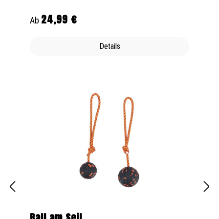
24,99 €
Regulärer Preis:
Ab
Details
Ball am Seil