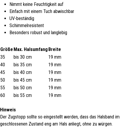
Nimmt keine Feuchtigkeit auf
Einfach mit einem Tuch abwischbar
UV-beständig
Schimmelresistent
Besonders robust und langlebig
Größe
Max. Halsumfang
Breite
35
bis 30 cm
19 mm
40
bis 35 cm
19 mm
45
bis 40 cm
19 mm
50
bis 45 cm
19 mm
55
bis 50 cm
19 mm
60
bis 55 cm
19 mm
Hinweis
Der Zugstopp sollte so eingestellt werden, dass das Halsband im
geschlossenen Zustand eng am Hals anliegt, ohne zu würgen.