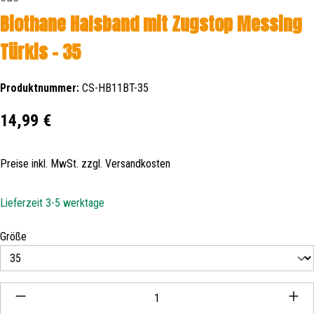
Biothane Halsband mit Zugstop Messing
Türkis - 35
Produktnummer:
CS-HB11BT-35
Regulärer Preis:
14,99 €
Preise inkl. MwSt. zzgl. Versandkosten
Lieferzeit 3-5 werktage
auswählen
Größe
Produkt Anzahl: Gib den gewünschten Wert ein oder be