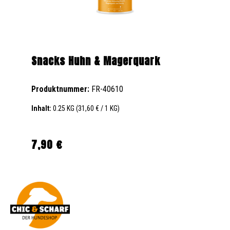
Snacks Huhn & Magerquark
Produktnummer:
FR-40610
Inhalt:
0.25 KG
(31,60 € / 1 KG)
7,90 €
Regulärer Preis: