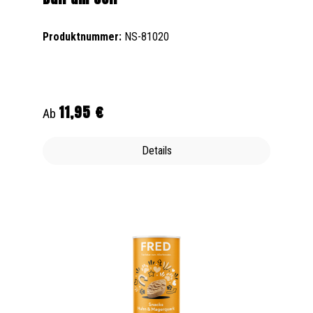
Produktnummer:
NS-81020
11,95 €
Regulärer Preis:
Ab
Details