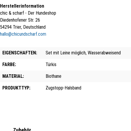
Herstellerinformation
chic & scharf - Der Hundeshop
Diedenhofener Str. 26
54294 Trier, Deutschland
hallo@chicundscharf.com
EIGENSCHAFTEN:
Set mit Leine möglich, Wasserabweisend
FARBE:
Türkis
MATERIAL:
Biothane
PRODUKTTYP:
Zugstopp-Halsband
Produktgalerie überspringen
Zubehör