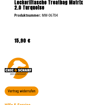
Leckerlitasche Treatbag Matrix
2.0 Turquoise
Produktnummer:
MM-06704
15,90 €
Regulärer Preis:
Vertrag widerrufen
Hilfe & Service