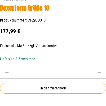
Boxerform Größe 10
Produktnummer:
CI-298BO10
Regulärer Preis:
177,99 €
Preise inkl. MwSt. zzgl. Versandkosten
Lieferzeit 3-5 werktage
Produkt Anzahl: Gib den gewünschten Wert ein oder be
In den Warenkorb