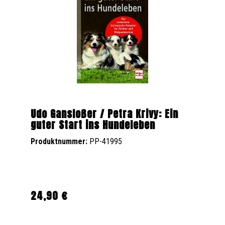
Udo Gansloßer / Petra Krivy: Ein
guter Start ins Hundeleben
Produktnummer:
PP-41995
24,90 €
Regulärer Preis: