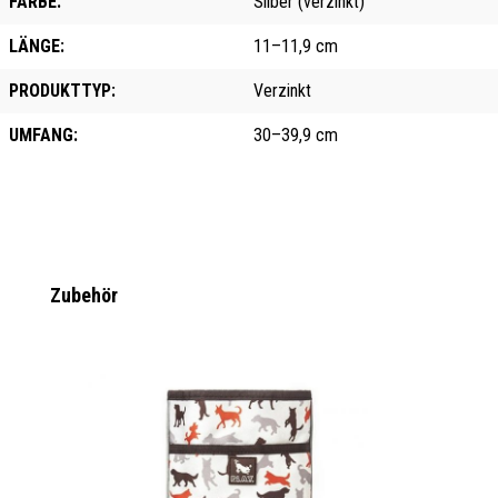
FARBE:
Silber (verzinkt)
LÄNGE:
11–11,9 cm
PRODUKTTYP:
Verzinkt
UMFANG:
30–39,9 cm
Produktgalerie überspringen
Zubehör