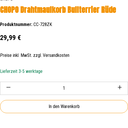
CHOPO Drahtmaulkorb Bullterrier Rüde
Produktnummer:
CC-728ZK
Regulärer Preis:
29,99 €
Preise inkl. MwSt. zzgl. Versandkosten
Lieferzeit 3-5 werktage
Produkt Anzahl: Gib den gewünschten Wert ein oder be
In den Warenkorb