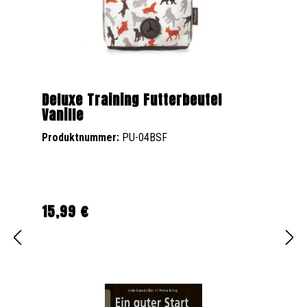
Deluxe Training Futterbeutel
Vanille
Produktnummer:
PU-04BSF
15,99 €
Regulärer Preis: