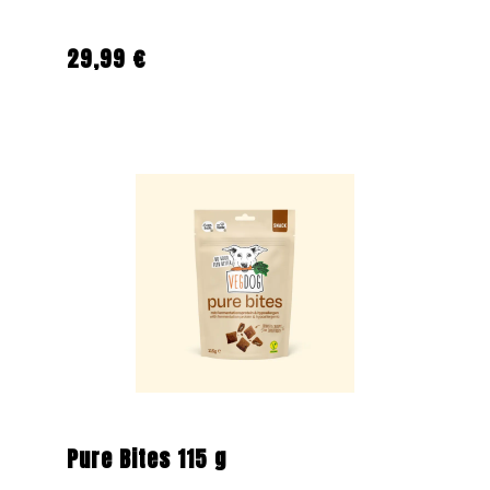
29,99 €
Regulärer Preis:
Pure Bites 115 g