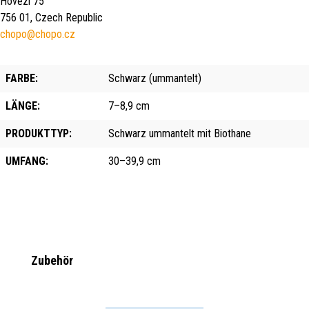
Hovězí 75
756 01, Czech Republic
chopo@chopo.cz
FARBE:
Schwarz (ummantelt)
LÄNGE:
7–8,9 cm
PRODUKTTYP:
Schwarz ummantelt mit Biothane
UMFANG:
30–39,9 cm
Produktgalerie überspringen
Zubehör