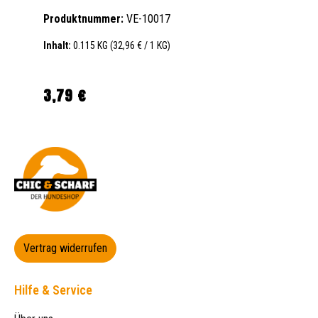
Produktnummer:
VE-10017
Inhalt:
0.115 KG
(32,96 € / 1 KG)
3,79 €
Regulärer Preis:
Vertrag widerrufen
Hilfe & Service