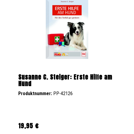
Susanne C. Steiger: Erste Hilfe am
Hund
Produktnummer:
PP-42126
19,95 €
Regulärer Preis: