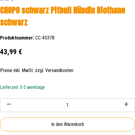
CHOPO schwarz Pitbull Hündin Biothane
schwarz
Produktnummer:
CC-4537B
Regulärer Preis:
43,99 €
Preise inkl. MwSt. zzgl. Versandkosten
Lieferzeit 3-5 werktage
Produkt Anzahl: Gib den gewünschten Wert ein oder be
In den Warenkorb