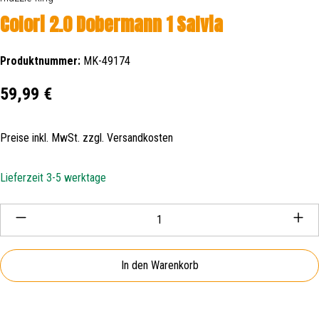
Colori 2.0 Dobermann 1 Salvia
Produktnummer:
MK-49174
Regulärer Preis:
59,99 €
Preise inkl. MwSt. zzgl. Versandkosten
Lieferzeit 3-5 werktage
Produkt Anzahl: Gib den gewünschten Wert ein oder be
In den Warenkorb