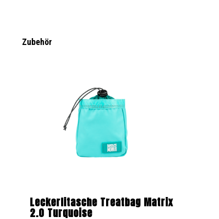
Produktgalerie überspringen
Zubehör
Leckerlitasche Treatbag Matrix
2.0 Turquoise