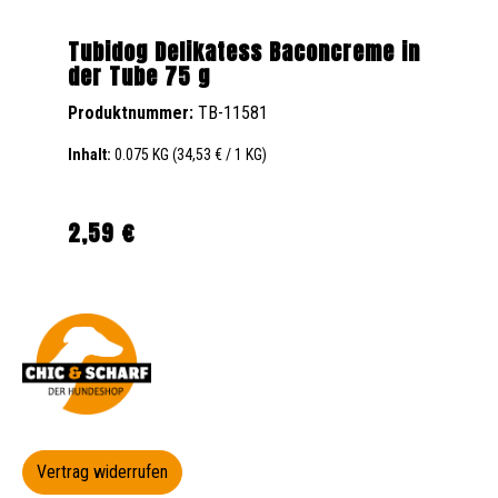
Tubidog Delikatess Baconcreme in
der Tube 75 g
Produktnummer:
TB-11581
Inhalt:
0.075 KG
(34,53 € / 1 KG)
2,59 €
Regulärer Preis:
Vertrag widerrufen