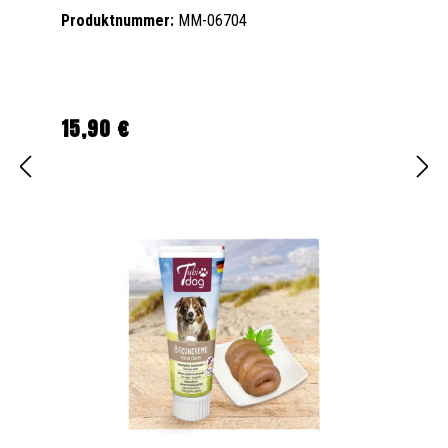
Produktnummer:
MM-06704
15,90 €
Regulärer Preis: