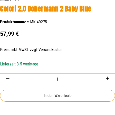
Colori 2.0 Dobermann 2 Baby Blue
Produktnummer:
MK-49275
Regulärer Preis:
57,99 €
Preise inkl. MwSt. zzgl. Versandkosten
Lieferzeit 3-5 werktage
Produkt Anzahl: Gib den gewünschten Wert ein oder be
In den Warenkorb