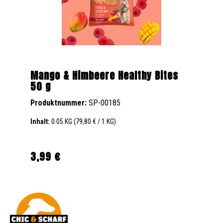
Mango & Himbeere Healthy Bites
50 g
Produktnummer:
SP-00185
Inhalt:
0.05 KG
(79,80 € / 1 KG)
3,99 €
Regulärer Preis: