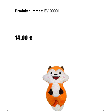
Produktnummer:
BV-00001
14,00 €
Regulärer Preis: