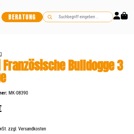
BERATUNG
g
i Französische Bulldogge 3
ge
mer:
MK-08390
s:
€
MwSt. zzgl. Versandkosten