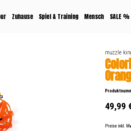
our
Zuhause
Spiel & Training
Mensch
SALE %
muzzle kin
Color
Oran
Produktnum
Regulärer Prei
49,99 
Preise inkl. 