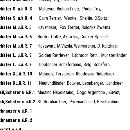
häfer S. u.ä.R. 3
Malteser, Bichon Frisé,
Pudel Toy,
häfer S. u.ä.R. 4
Cairn Terrier,
Westie,
Sheltie, D.Spitz
chäfer M.u.ä.R. 5
Havaneser,
Fox Terrier, Bolonka Zwetna
chäfer M.u.ä.R. 6
Border Collie, Akita Inu, Cocker Spaniel,
chäfer M.u.ä.R. 7
Hovawart, M.Vizsla, Weimaraner, D. Kurzhaar,
häfer L. u.ä.R. 8
Golden Retriever,
Labrador Retr.,
Münsterländer
häfer L. u.ä.R. 9
Deutscher Schäferhund, Belg. Schäferh,
chäfer XL.ä.R. 10
Malinois, Tervueren, Rhodesian Ridgeback,
chäfer XL.ä.R. 11
Neufundländer, Bouvier, Leonberger,
Landseer,
li,Schäfer u.ä.R.1
Mastino Napoletano,
Dogo Argentino , Kuvaz,
li,Schäfer u.ä.R.2
St. Bernhardiner,
Pyrenäenhund, Bernhardiner
chnauzer u.ä.R. 1
chnauzer u.ä.R. 2
stiff u.ä.R