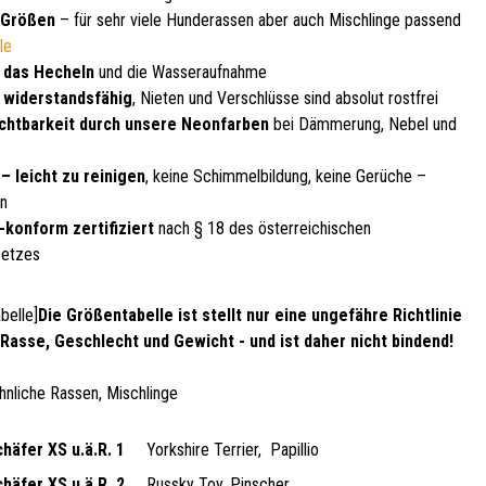
 Größen
– für sehr viele Hunderassen aber auch Mischlinge passend
le
 das Hecheln
und die Wasseraufnahme
, widerstandsfähig
, Nieten und Verschlüsse sind absolut rostfrei
chtbarkeit durch unsere Neonfarben
bei Dämmerung, Nebel und
– leicht zu reinigen
, keine Schimmelbildung, keine Gerüche –
en
-konform zertifiziert
nach § 18 des österreichischen
setzes
belle]
Die Größentabelle ist stellt nur eine ungefähre Richtlinie
h Rasse, Geschlecht und Gewicht - und ist daher nicht bindend!
 ähnliche Rassen, Mischlinge
häfer XS u.ä.R. 1
Yorkshire Terrier,
Papillio
häfer XS.u.ä.R. 2
Russky Toy, Pinscher