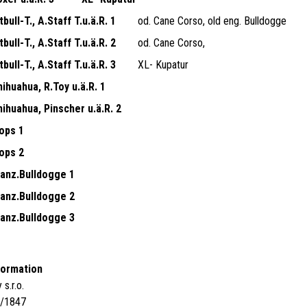
bull-T., A.Staff T.u.ä.R. 1
od. Cane Corso, old eng. Bulldogge
bull-T., A.Staff T.u.ä.R. 2
od. Cane Corso,
bull-T., A.Staff T.u.ä.R. 3
XL- Kupatur
ihuahua, R.Toy u.ä.R. 1
ihuahua, Pinscher u.ä.R. 2
ops 1
ops 2
ranz.Bulldogge 1
ranz.Bulldogge 2
ranz.Bulldogge 3
formation
s.r.o.
4/1847