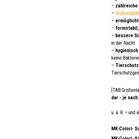
–
zahlreiche
–
Größentabel
–
ermöglicht
–
formstabil
–
bessere Si
in der Nacht
–
hygienisch 
keine Bakteri
–
Tierschutz
Tierschutzge
[TAB:Größenta
dar - je nac
u. ä. R. = und
MK∙Colori∙ Sc
MK∙Colori∙ Sc