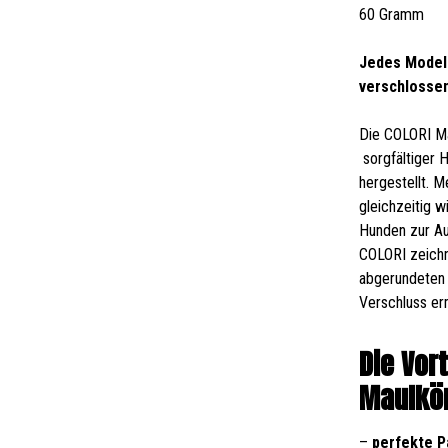
60 Gramm
Jedes Modell
verschlosse
Die COLORI Ma
sorgfältiger 
hergestellt. 
gleichzeitig 
Hunden zur Au
COLORI zeichn
abgerundeten 
Verschluss er
Die Vor
Maulkör
–
perfekte 