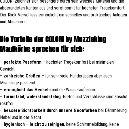
COLORI zeichnet sich besonders durch sein weiches Material und die
abgerundeten Kanten aus und sorgt somit für höchsten Tragekomfort.
Der Klick-Verschluss ermöglicht ein schnelles und praktisches Anlegen
und Abnehmen.
Die Vorteile der COLORI by Muzzleking
Maulkörbe sprechen für sich:
–
perfekte Passform
– höchster Tragekomfort bei minimalen
Gewicht
–
zahlreiche Größen
– für sehr viele Hunderassen aber auch
Mischlinge passend
–
ermöglicht das Hecheln
und die Wasseraufnahme
–
formstabil, widerstandsfähig
, Nieten und Verschlüsse sind absolut
rostfrei
–
bessere Sichtbarkeit durch unsere Neonfarben
bei Dämmerung,
Nebel und in der Nacht
–
hygienisch – leicht zu reinigen
, keine Schimmelbildung, keine