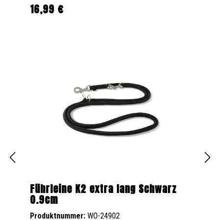
16,99 €
Regulärer Preis:
Führleine K2 extra lang Schwarz
0.9cm
Produktnummer:
WO-24902