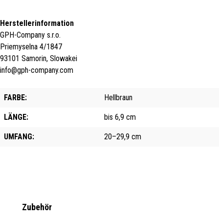
Herstellerinformation
GPH-Company s.r.o.
Priemyselna 4/1847
93101 Samorin, Slowakei
info@gph-company.com
FARBE:
Hellbraun
LÄNGE:
bis 6,9 cm
UMFANG:
20–29,9 cm
Produktgalerie überspringen
Zubehör