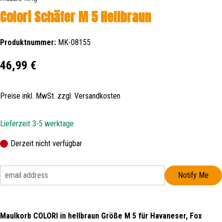
Colori Schäfer M 5 Hellbraun
Produktnummer:
MK-08155
Regulärer Preis:
46,99 €
Preise inkl. MwSt. zzgl. Versandkosten
Lieferzeit 3-5 werktage
Derzeit nicht verfügbar
Notify Me
Maulkorb COLORI in hellbraun Größe M 5 für Havaneser, Fox