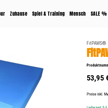
our
Zuhause
Spiel & Training
Mensch
SALE %
FitPAWS®
FitPA
Produktnum
Regulärer Prei
53,95 
Preise inkl. 
Lieferzeit 3-