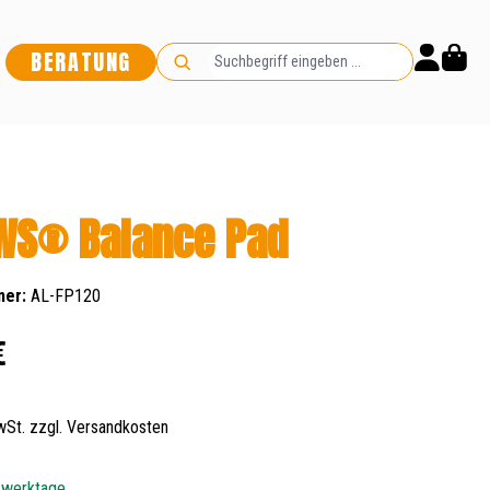
BERATUNG
WS® Balance Pad
mer:
AL-FP120
s:
€
MwSt. zzgl. Versandkosten
5 werktage