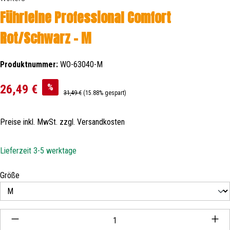
Führleine Professional Comfort
Rot/Schwarz - M
Produktnummer:
WO-63040-M
Verkaufspreis:
%
26,49 €
Regulärer Preis:
31,49 €
(15.88% gespart)
Preise inkl. MwSt. zzgl. Versandkosten
Lieferzeit 3-5 werktage
auswählen
Größe
Produkt Anzahl: Gib den gewünschten Wert ein oder be