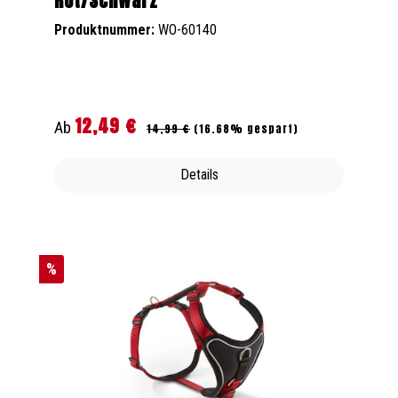
Rot/Schwarz
Produktnummer:
WO-60140
12,49 €
Regulärer Preis:
Verkaufspreis:
Ab
14,99 €
(16.68% gespart)
Details
%