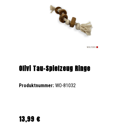
Olivi Tau-Spielzeug Ringe
Produktnummer:
WO-81032
13,99 €
Regulärer Preis: