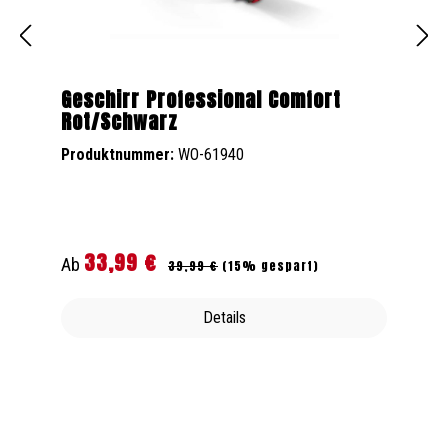
Geschirr Professional Comfort
Rot/Schwarz
Produktnummer:
WO-61940
33,99 €
Regulärer Preis:
Verkaufspreis:
Ab
39,99 €
(15% gespart)
Details