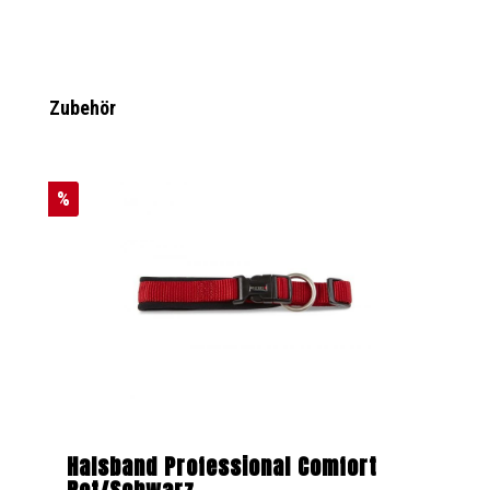
Produktgalerie überspringen
Zubehör
%
Halsband Professional Comfort