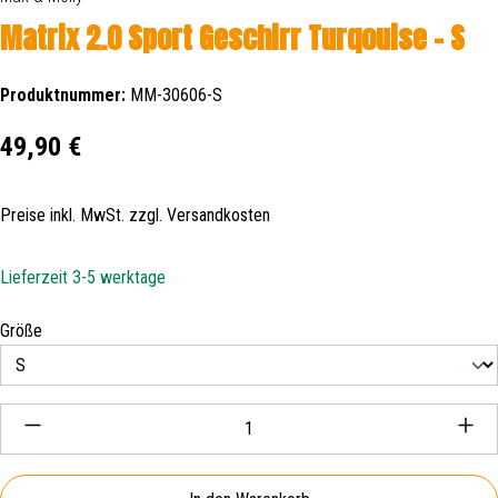
Matrix 2.0 Sport Geschirr Turqouise - S
Produktnummer:
MM-30606-S
Regulärer Preis:
49,90 €
Preise inkl. MwSt. zzgl. Versandkosten
Lieferzeit 3-5 werktage
auswählen
Größe
Produkt Anzahl: Gib den gewünschten Wert ein oder be