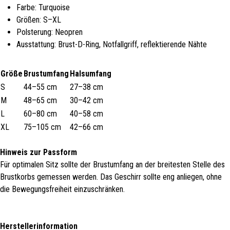
Farbe: Turquoise
Größen: S–XL
Polsterung: Neopren
Ausstattung: Brust-D-Ring, Notfallgriff, reflektierende Nähte
Größe
Brustumfang
Halsumfang
S
44–55 cm
27–38 cm
M
48–65 cm
30–42 cm
L
60–80 cm
40–58 cm
XL
75–105 cm
42–66 cm
Hinweis zur Passform
Für optimalen Sitz sollte der Brustumfang an der breitesten Stelle des
Brustkorbs gemessen werden. Das Geschirr sollte eng anliegen, ohne
die Bewegungsfreiheit einzuschränken.
Herstellerinformation