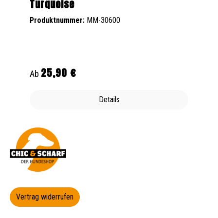
Turquoise
Produktnummer:
MM-30600
25,90 €
Regulärer Preis:
Ab
Details
Vertrag widerrufen