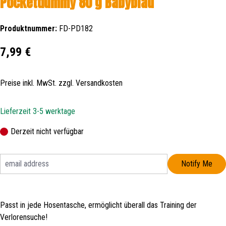
Pocketdummy 80 g Babyblau
Produktnummer:
FD-PD182
Regulärer Preis:
7,99 €
Preise inkl. MwSt. zzgl. Versandkosten
Lieferzeit 3-5 werktage
Derzeit nicht verfügbar
Notify Me
Passt in jede Hosentasche, ermöglicht überall das Training der
Verlorensuche!