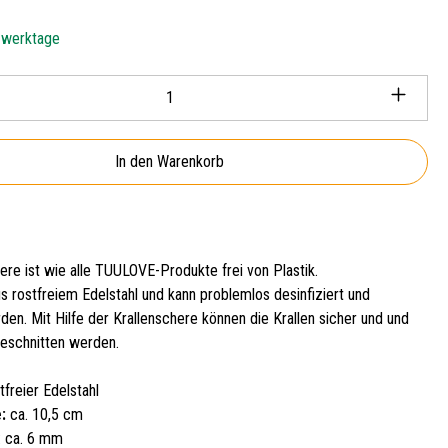
5 werktage
Anzahl: Gib den gewünschten Wert ein oder ben
In den Warenkorb
ere ist wie alle TUULOVE-Produkte frei von Plastik.
s rostfreiem Edelstahl und kann problemlos desinfiziert und
erden. Mit Hilfe der Krallenschere können die Krallen sicher und und
geschnitten werden.
freier Edelstahl
:
ca. 10,5 cm
: ca. 6 mm