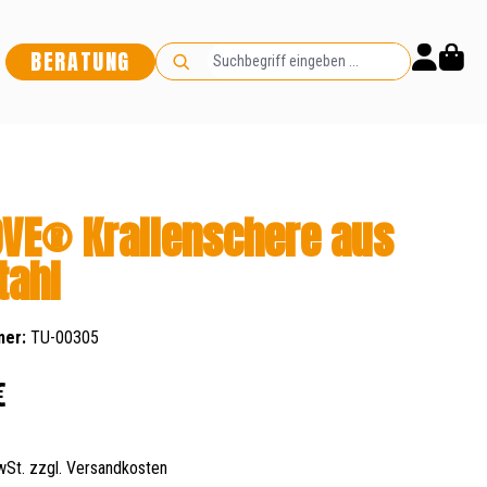
BERATUNG
VE® Krallenschere aus
tahl
mer:
TU-00305
s:
€
MwSt. zzgl. Versandkosten