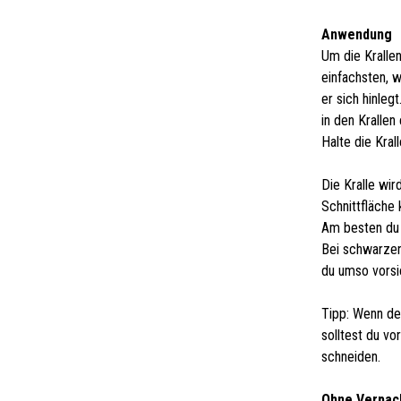
Anwendung
Um die Kralle
einfachsten, 
er sich hinleg
in den Krallen
Halte die Kral
Die Kralle wi
Schnittfläche k
Am besten du s
Bei schwarzen
du umso vorsic
Tipp: Wenn dei
solltest du vo
schneiden.
Ohne Verpac