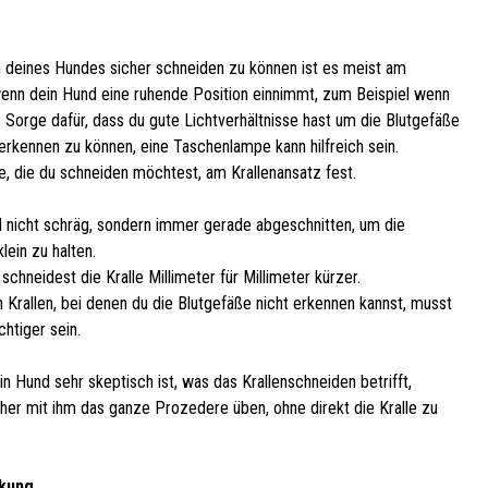
n deines Hundes sicher schneiden zu können ist es meist am
wenn dein Hund eine ruhende Position einnimmt, zum Beispiel wenn
t. Sorge dafür, dass du gute Lichtverhältnisse hast um die Blutgefäße
 erkennen zu können, eine Taschenlampe kann hilfreich sein.
le, die du schneiden möchtest, am Krallenansatz fest.
rd nicht schräg, sondern immer gerade abgeschnitten, um die
lein zu halten.
chneidest die Kralle Millimeter für Millimeter kürzer.
 Krallen, bei denen du die Blutgefäße nicht erkennen kannst, musst
htiger sein.
n Hund sehr skeptisch ist, was das Krallenschneiden betrifft,
rher mit ihm das ganze Prozedere üben, ohne direkt die Kralle zu
kung