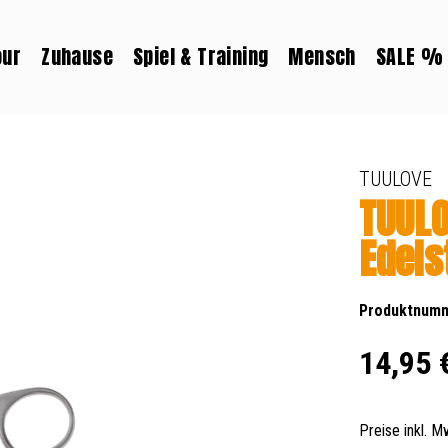
our
Zuhause
Spiel & Training
Mensch
SALE %
TUULOVE
TUULO
Edels
Produktnum
Regulärer Prei
14,95 
Preise inkl. 