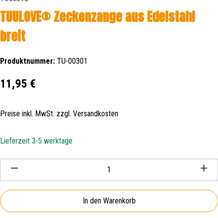
TUULOVE® Zeckenzange aus Edelstahl
breit
Produktnummer:
TU-00301
Regulärer Preis:
11,95 €
Preise inkl. MwSt. zzgl. Versandkosten
Lieferzeit 3-5 werktage
Produkt Anzahl: Gib den gewünschten Wert ein oder be
In den Warenkorb