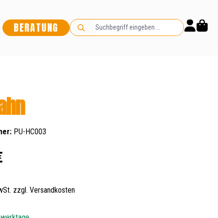
BERATUNG
ahn
mer:
PU-HC003
s:
€
MwSt. zzgl. Versandkosten
5 werktage