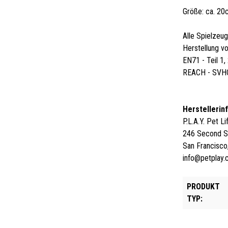
Größe: ca. 2
Alle Spielzeug
Herstellung vo
EN71 - Teil 1
REACH - SVH
Herstellerin
P.L.A.Y. Pet L
246 Second St
San Francisc
info@petplay
PRODUKT
TYP: