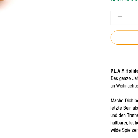
Produkt 
P.L.A.Y Holid
Das ganze Jah
an Weihnachte
Mache Dich be
letzte Bein a
und den Truth
haltbarer, lu
wilde Spielzei