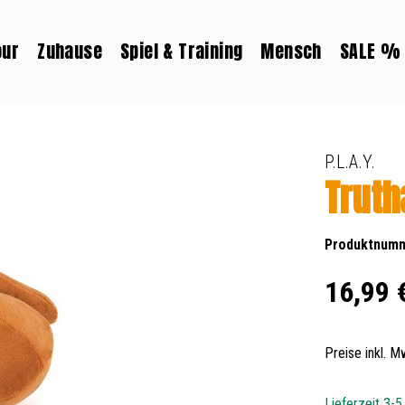
our
Zuhause
Spiel & Training
Mensch
SALE %
P.L.A.Y.
Truth
Produktnum
Regulärer Prei
16,99 
Preise inkl. 
Lieferzeit 3-