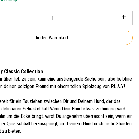
Anzahl: Gib den gewünschten Wert ein oder ben
In den Warenkorb
ay Classic Collection
r über lieb zu sein, kann eine anstrengende Sache sein, also belohne
n deinen pelzigen Freund mit einem tollen Spielzeug von P.L.A.Y!
reit für ein Tauziehen zwischen Dir und Deinem Hund, der das
ls dehnbaren Schenkel hat! Wenn Dein Hund etwas zu hungrig wird
ahn um die Ecke bringt, wirst Du angenehm überrascht sein, wenn ein
stiger Quietschball herausspringt, um Deinem Hund noch mehr Stunden
t zu bieten.