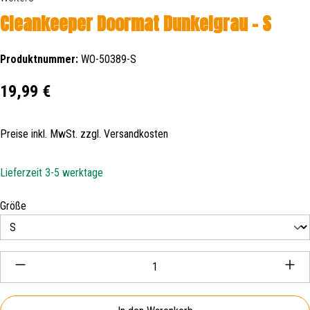
Cleankeeper Doormat Dunkelgrau - S
Produktnummer:
WO-50389-S
Regulärer Preis:
19,99 €
Preise inkl. MwSt. zzgl. Versandkosten
Lieferzeit 3-5 werktage
auswählen
Größe
Produkt Anzahl: Gib den gewünschten Wert ein oder be