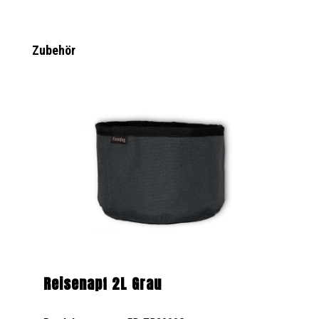
Produktgalerie überspringen
Zubehör
Reisenapf 2L Grau