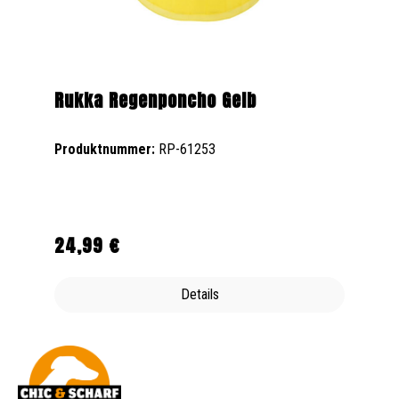
Rukka Regenponcho Gelb
Produktnummer:
RP-61253
24,99 €
Regulärer Preis:
Details