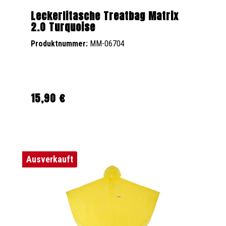
Leckerlitasche Treatbag Matrix
2.0 Turquoise
Produktnummer:
MM-06704
15,90 €
Regulärer Preis:
Ausverkauft