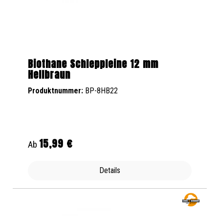
Biothane Schleppleine 12 mm
Hellbraun
Produktnummer:
BP-8HB22
15,99 €
Regulärer Preis:
Ab
Details