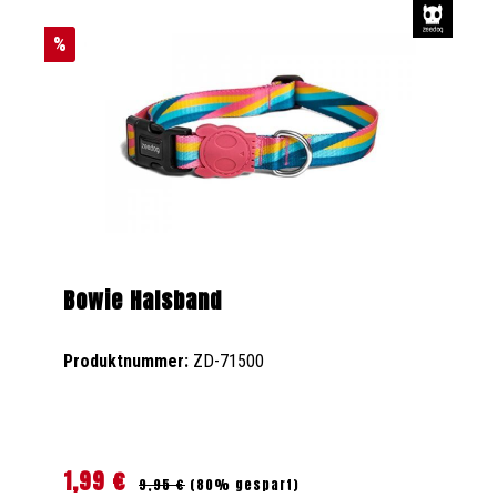
%
Bowie Halsband
Produktnummer:
ZD-71500
1,99 €
Regulärer Preis:
Verkaufspreis:
9,95 €
(80% gespart)