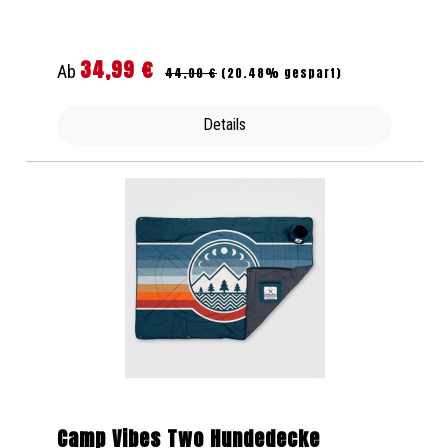
34,99 €
Regulärer Preis:
Verkaufspreis:
Ab
44,00 €
(20.48% gespart)
Details
Camp Vibes Two Hundedecke