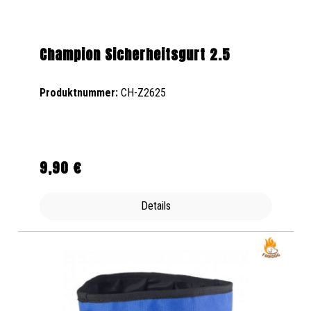
Champion Sicherheitsgurt 2.5
Produktnummer:
CH-Z2625
9,90 €
Regulärer Preis:
Details