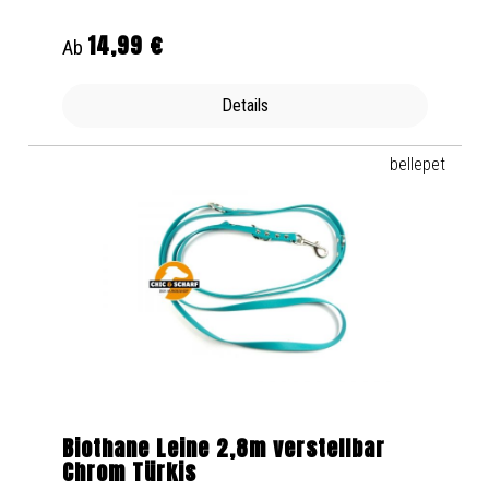
14,99 €
Regulärer Preis:
Ab
Details
bellepet
Biothane Leine 2,8m verstellbar
Chrom Türkis