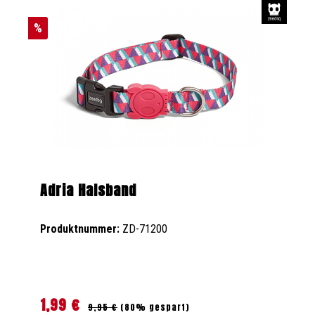
%
Adria Halsband
Produktnummer:
ZD-71200
1,99 €
Regulärer Preis:
Verkaufspreis:
9,95 €
(80% gespart)