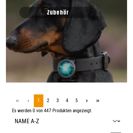
Zubehör
Seite
Seite
Seite
Seite
Seite
1
2
3
4
5
Es werden 0 von 447 Produkten angezeigt.