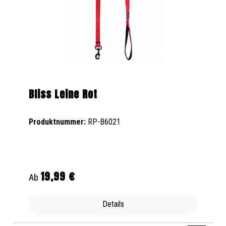
Bliss Leine Rot
Produktnummer:
RP-B6021
19,99 €
Regulärer Preis:
Ab
Details