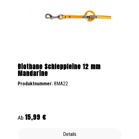
Biothane Schleppleine 12 mm
Mandarine
Produktnummer:
8MA22
15,99 €
Regulärer Preis:
Ab
Details