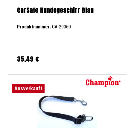
CarSafe Hundegeschirr Blau
Produktnummer:
CA-29060
35,49 €
Regulärer Preis:
Ausverkauft