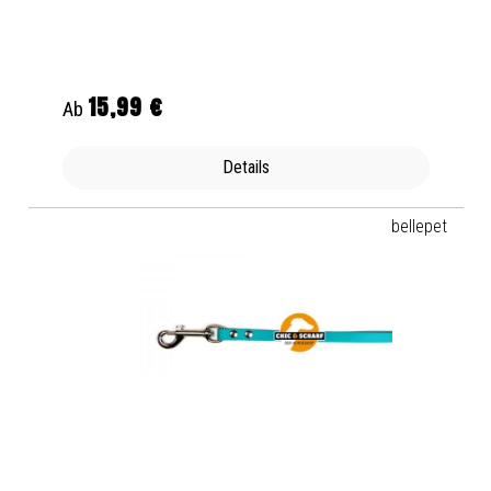
15,99 €
Regulärer Preis:
Ab
Details
bellepet