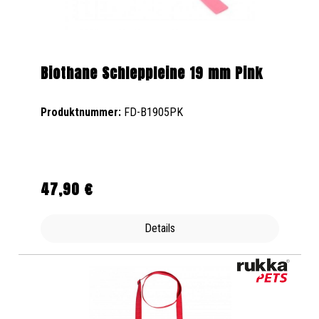
Biothane Schleppleine 19 mm Pink
Produktnummer:
FD-B1905PK
47,90 €
Regulärer Preis:
Details