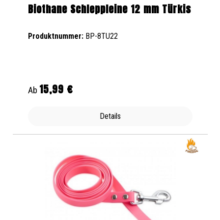
Biothane Schleppleine 12 mm Türkis
Produktnummer:
BP-8TU22
15,99 €
Regulärer Preis:
Ab
Details