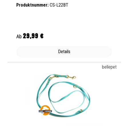
Produktnummer:
CS-L22BT
29,99 €
Regulärer Preis:
Ab
Details
bellepet