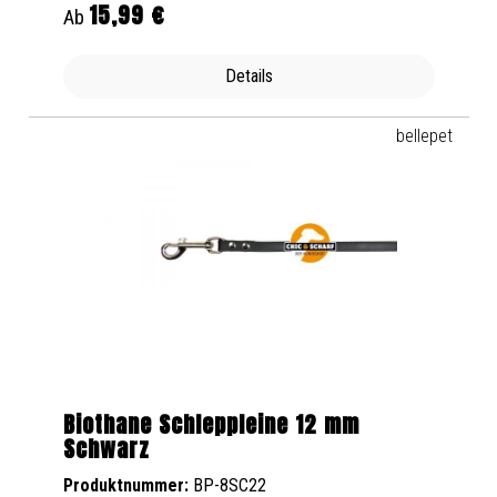
15,99 €
Regulärer Preis:
Ab
Details
bellepet
Biothane Schleppleine 12 mm
Schwarz
Produktnummer:
BP-8SC22