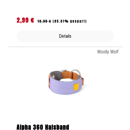
2,99 €
Regulärer Preis:
Verkaufspreis:
19,95 €
(85.01% gespart)
Details
Woolly Wolf
Alpha 360 Halsband