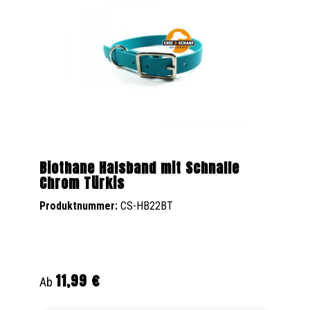
Biothane Halsband mit Schnalle
Chrom Türkis
Produktnummer:
CS-HB22BT
11,99 €
Regulärer Preis:
Ab