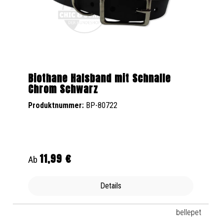
Biothane Halsband mit Schnalle
Chrom Schwarz
Produktnummer:
BP-80722
11,99 €
Regulärer Preis:
Ab
Details
bellepet