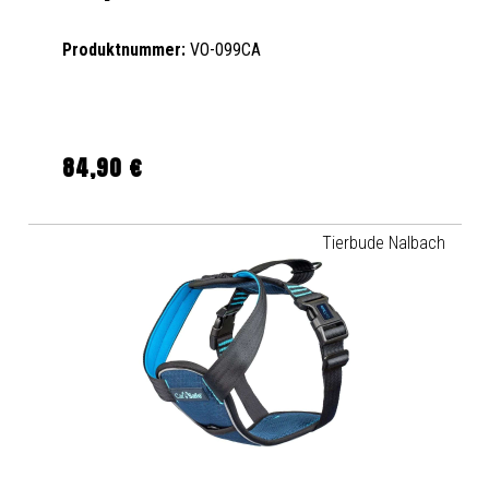
Produktnummer:
VO-099CA
84,90 €
Regulärer Preis:
Tierbude Nalbach