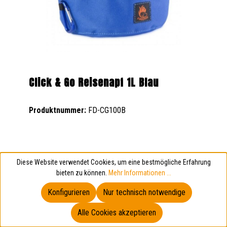
Click & Go Reisenapf 1L Blau
Produktnummer:
FD-CG100B
5,99 €
Diese Website verwendet Cookies, um eine bestmögliche Erfahrung
Regulärer Preis:
bieten zu können.
Mehr Informationen ...
Konfigurieren
Nur technisch notwendige
Alle Cookies akzeptieren