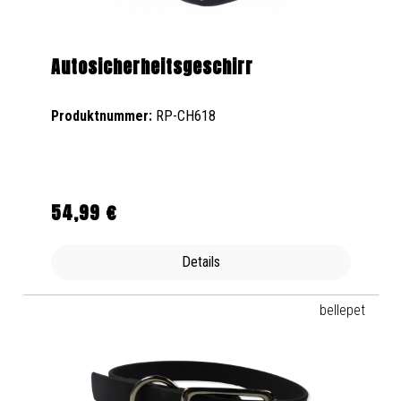
Autosicherheitsgeschirr
Produktnummer:
RP-CH618
54,99 €
Regulärer Preis:
Details
bellepet