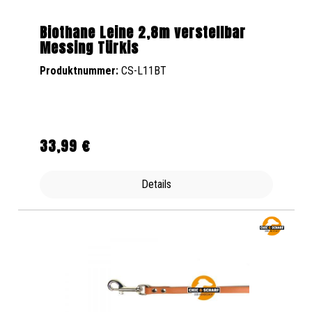
Biothane Leine 2,8m verstellbar
Messing Türkis
Produktnummer:
CS-L11BT
33,99 €
Regulärer Preis:
Details