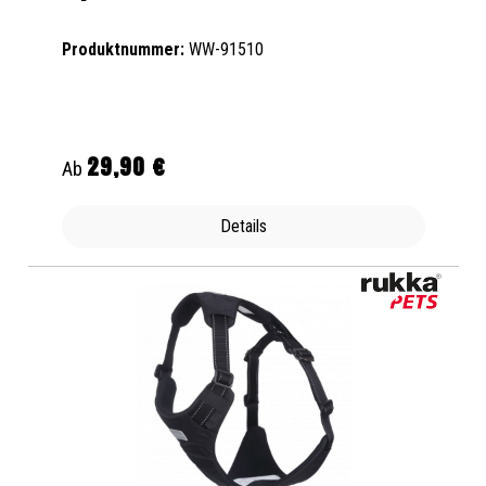
Produktnummer:
WW-91510
29,90 €
Regulärer Preis:
Ab
Details